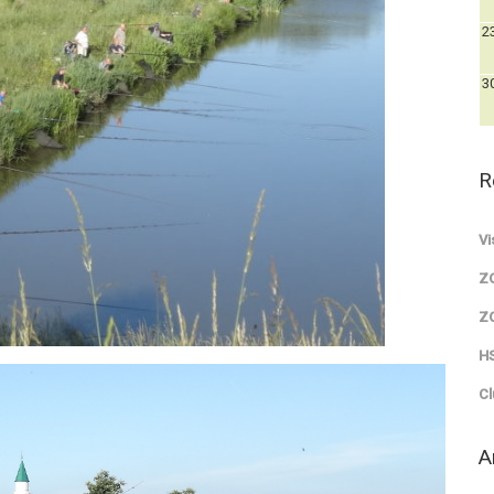
2
3
R
Vi
Z
Z
HS
Cl
A