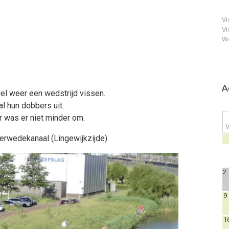
Vi
Vi
We
A
el weer een wedstrijd vissen.
al hun dobbers uit.
r was er niet minder om.
V
erwedekanaal (Lingewijkzijde).
2
9
1