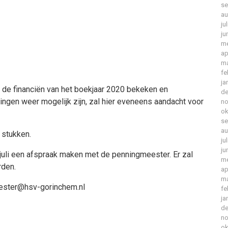
se
au
ju
ju
me
ap
ma
fe
ja
de financiën van het boekjaar 2020 bekeken en
de
en weer mogelijk zijn, zal hier eveneens aandacht voor
no
ok
se
au
 stukken.
ju
ju
1 juli een afspraak maken met de penningmeester. Er zal
me
rden.
ap
ma
eester@hsv-gorinchem.nl
fe
ja
de
no
ok