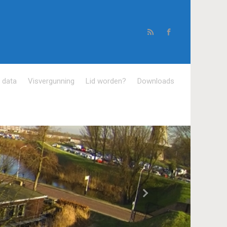
e data
Visvergunning
Lid worden?
Downloads
Volgende