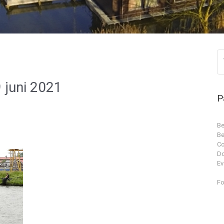
 juni 2021
P
Be
Be
Co
D
Ev
Fo