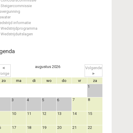
Concourscommissie
Steigercommissie
svergunning
swater
dstrijd informatie
Wedstrijdprogramma
Wedstrijduitslagen
genda
augustus 2026
◄
Volgende
orige
►
zo
ma
di
wo
do
vr
za
1
7
8
3
4
5
6
10
11
12
13
14
15
6
17
18
19
20
21
22