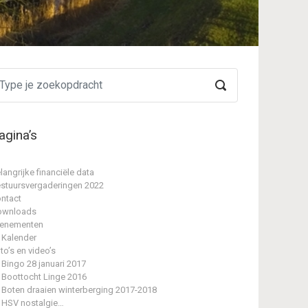
agina’s
langrijke financiële data
stuursvergaderingen 2022
ntact
ownloads
enementen
Kalender
to’s en video’s
Bingo 28 januari 2017
Boottocht Linge 2016
Boten draaien winterberging 2017-2018
HSV nostalgie…