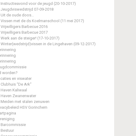
Instructieavond voor de jeugd (20-10-2017)
Jeugdviswedstrijd 07-09-2018
Uit de oude doos…
Vissen met de ds Koelmanschool (11 mei 2017)
Vrijwilligers Barbecue 2016
Vrijwilligers Barbecue 2017
Werk aan de steiger! (17-10-2017)
Winter(wedstrijd)vissen in de Lingehaven (09-12-2017)
rinnering
rinnering
rinnering
eugdcommissie
d worden?
caties en viswater
Clubhuis “De Ark”
Haven Kaliwaal
Haven Zwanenwater
Meiden met stalen zenuwen
ivacybeleid HSV Gorinchem
artpagina
reniging
Barcommissie
Bestuur