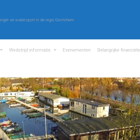
ngel- en watersport in de regio Gorinchem
Wedstrijd informatie
Evenementen
Belangrijke financiël