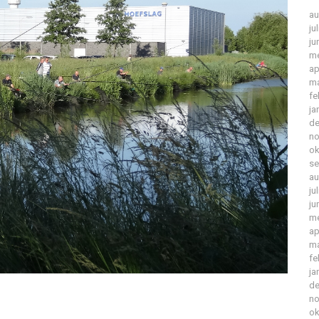
au
ju
ju
me
ap
ma
fe
ja
de
no
ok
se
au
ju
ju
me
ap
ma
fe
ja
de
no
ok