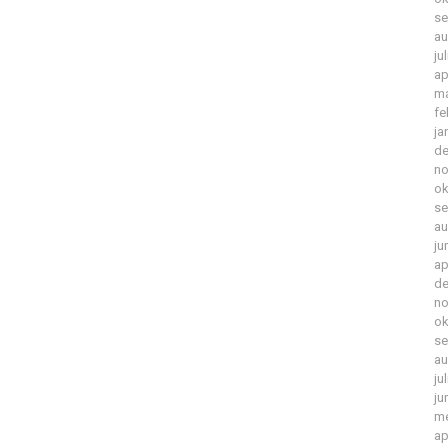
se
au
ju
ap
ma
fe
ja
de
no
ok
se
au
ju
ap
de
no
ok
se
au
ju
ju
me
ap