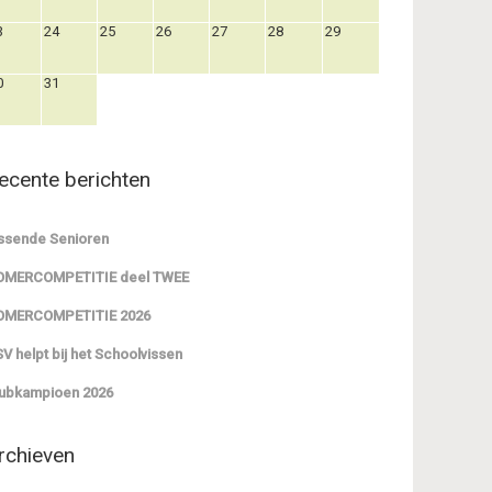
3
24
25
26
27
28
29
0
31
ecente berichten
ssende Senioren
OMERCOMPETITIE deel TWEE
OMERCOMPETITIE 2026
V helpt bij het Schoolvissen
ubkampioen 2026
rchieven