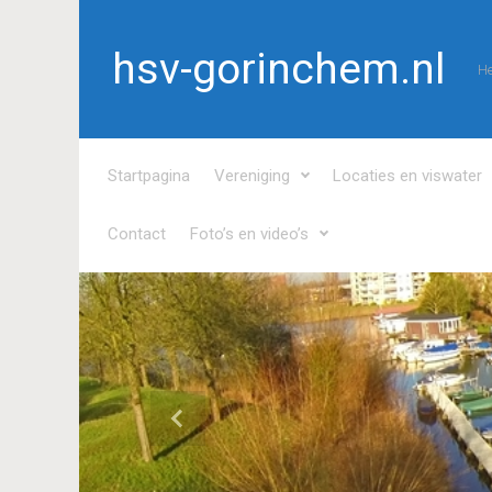
Spring naar de hoofdinhoud
hsv-gorinchem.nl
He
Startpagina
Vereniging
Locaties en viswater
Contact
Foto’s en video’s
Vorige