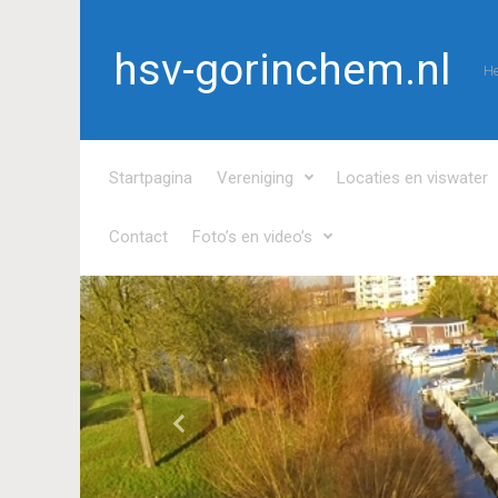
Spring naar de hoofdinhoud
hsv-gorinchem.nl
He
Startpagina
Vereniging
Locaties en viswater
Contact
Foto’s en video’s
Vorige