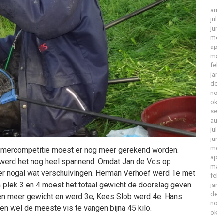
au
ju
ju
me
ap
ma
fe
ja
de
no
ok
se
au
ju
ju
me
zomercompetitie moest er nog meer gerekend worden.
ap
t werd het nog heel spannend. Omdat Jan de Vos op
ma
er nogal wat verschuivingen. Herman Verhoef werd 1e met
fe
 plek 3 en 4 moest het totaal gewicht de doorslag geven.
ja
de
n meer gewicht en werd 3e, Kees Slob werd 4e. Hans
no
n wel de meeste vis te vangen bijna 45 kilo.
ok