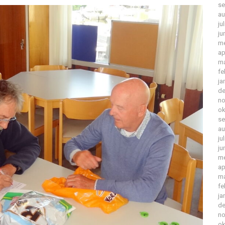
se
au
ju
ju
me
ap
ma
fe
ja
de
no
ok
se
au
ju
ju
me
ap
ma
fe
ja
de
no
ok