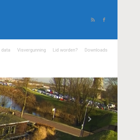
e data
Visvergunning
Lid worden?
Downloads
Volgende