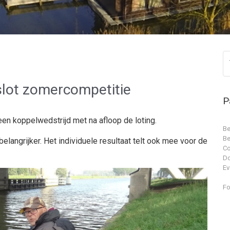
slot zomercompetitie
P
een koppelwedstrijd met na afloop de loting.
Be
Be
elangrijker. Het individuele resultaat telt ook mee voor de
Co
D
Ev
Fo