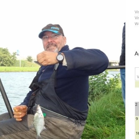
Vi
Vi
We
A
V
2
9
1