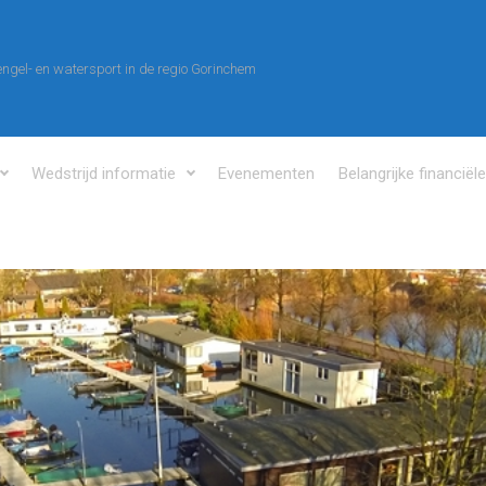
ngel- en watersport in de regio Gorinchem
Wedstrijd informatie
Evenementen
Belangrijke financiël