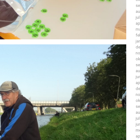
se
au
ju
ap
ma
fe
ja
de
no
ok
se
au
ju
ap
de
no
ok
se
au
ju
ju
me
ap