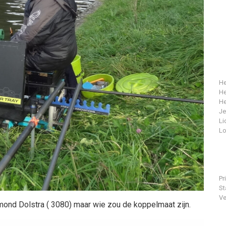
He
He
He
J
Li
Lo
Pr
St
Ve
ond Dolstra ( 3080) maar wie zou de koppelmaat zijn.