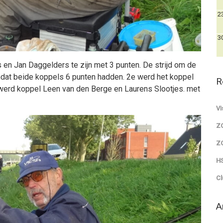
2
3
en Jan Daggelders te zijn met 3 punten. De strijd om de
mdat beide koppels 6 punten hadden. 2e werd het koppel
R
werd koppel Leen van den Berge en Laurens Slootjes. met
Vi
Z
Z
HS
Cl
A