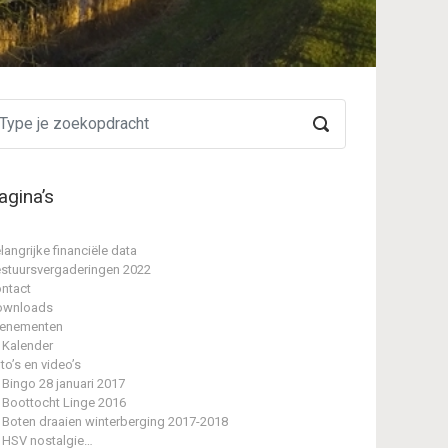
agina’s
langrijke financiële data
stuursvergaderingen 2022
ntact
ownloads
enementen
Kalender
to’s en video’s
Bingo 28 januari 2017
Boottocht Linge 2016
Boten draaien winterberging 2017-2018
HSV nostalgie…