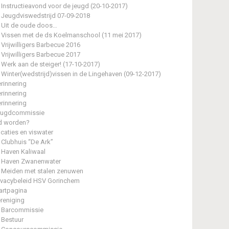
Instructieavond voor de jeugd (20-10-2017)
Jeugdviswedstrijd 07-09-2018
Uit de oude doos…
Vissen met de ds Koelmanschool (11 mei 2017)
Vrijwilligers Barbecue 2016
Vrijwilligers Barbecue 2017
Werk aan de steiger! (17-10-2017)
Winter(wedstrijd)vissen in de Lingehaven (09-12-2017)
rinnering
rinnering
rinnering
eugdcommissie
d worden?
caties en viswater
Clubhuis “De Ark”
Haven Kaliwaal
Haven Zwanenwater
Meiden met stalen zenuwen
ivacybeleid HSV Gorinchem
artpagina
reniging
Barcommissie
Bestuur