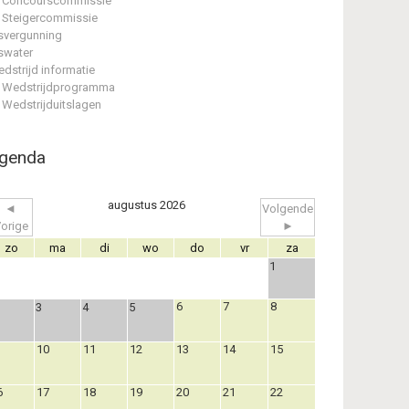
Concourscommissie
Steigercommissie
svergunning
swater
dstrijd informatie
Wedstrijdprogramma
Wedstrijduitslagen
genda
augustus 2026
◄
Volgende
orige
►
zo
ma
di
wo
do
vr
za
1
6
7
8
3
4
5
10
11
12
13
14
15
6
17
18
19
20
21
22