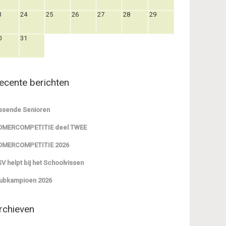
3
24
25
26
27
28
29
0
31
ecente berichten
ssende Senioren
OMERCOMPETITIE deel TWEE
OMERCOMPETITIE 2026
V helpt bij het Schoolvissen
ubkampioen 2026
rchieven