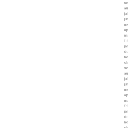
se
au
ju
ju
me
ap
ma
fe
ja
de
no
ok
se
au
ju
ju
me
ap
ma
fe
ja
de
no
ok