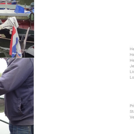
He
He
He
J
Li
Lo
Pr
St
Ve