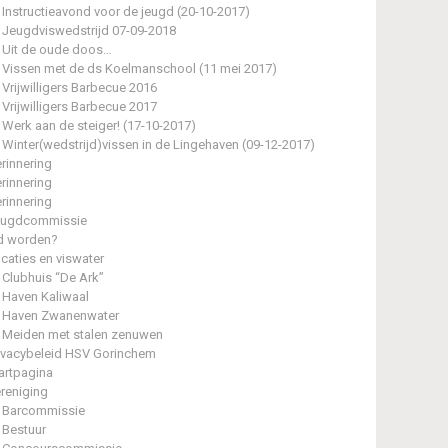
Instructieavond voor de jeugd (20-10-2017)
Jeugdviswedstrijd 07-09-2018
Uit de oude doos…
Vissen met de ds Koelmanschool (11 mei 2017)
Vrijwilligers Barbecue 2016
Vrijwilligers Barbecue 2017
Werk aan de steiger! (17-10-2017)
Winter(wedstrijd)vissen in de Lingehaven (09-12-2017)
rinnering
rinnering
rinnering
eugdcommissie
d worden?
caties en viswater
Clubhuis “De Ark”
Haven Kaliwaal
Haven Zwanenwater
Meiden met stalen zenuwen
ivacybeleid HSV Gorinchem
artpagina
reniging
Barcommissie
Bestuur