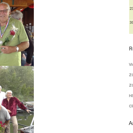
2
3
R
Vi
Z
Z
HS
Cl
A