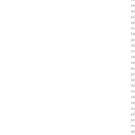
se
au
ju
ap
ma
fe
ja
de
no
ok
se
au
ju
ap
de
no
ok
se
au
ju
ju
me
ap