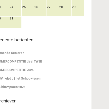
3
24
25
26
27
28
29
0
31
ecente berichten
ssende Senioren
OMERCOMPETITIE deel TWEE
OMERCOMPETITIE 2026
V helpt bij het Schoolvissen
ubkampioen 2026
rchieven