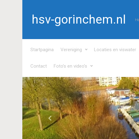
Spring naar de hoofdinhoud
hsv-gorinchem.nl
He
Startpagina
Vereniging
Locaties en viswater
Contact
Foto’s en video’s
Vorige