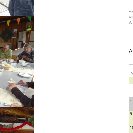
Vi
Vi
We
A
V
2
9
1