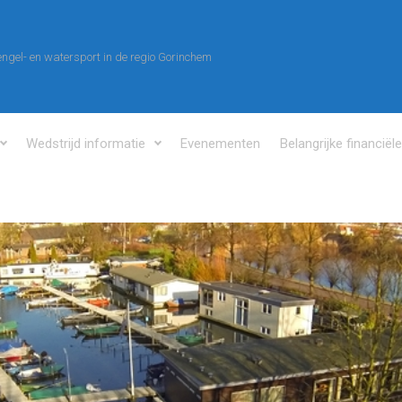
ngel- en watersport in de regio Gorinchem
Wedstrijd informatie
Evenementen
Belangrijke financiël