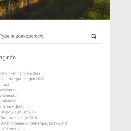
agina’s
langrijke financiële data
stuursvergaderingen 2022
ntact
ownloads
enementen
Kalender
to’s en video’s
Bingo 28 januari 2017
Boottocht Linge 2016
Boten draaien winterberging 2017-2018
HSV nostalgie…