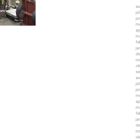
au
ju
ju
me
ap
ma
fe
ja
de
no
ok
se
au
ju
ju
me
ap
ma
fe
ja
de
no
ok