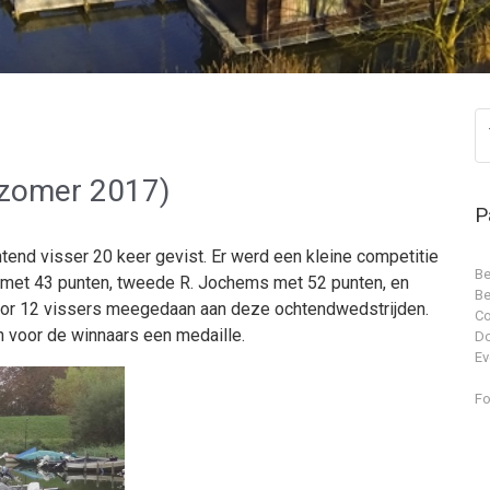
(zomer 2017)
P
end visser 20 keer gevist. Er werd een kleine competitie
Be
 met 43 punten, tweede R. Jochems met 52 punten, en
Be
oor 12 vissers meegedaan aan deze ochtendwedstrijden.
Co
n voor de winnaars een medaille.
D
Ev
Fo