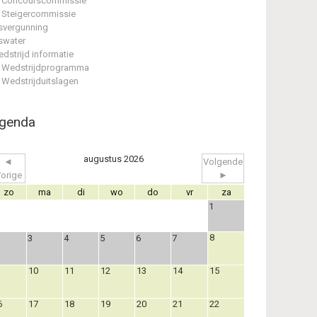
Concourscommissie
Steigercommissie
svergunning
swater
dstrijd informatie
Wedstrijdprogramma
Wedstrijduitslagen
genda
augustus 2026
◄
Volgende
orige
►
zo
ma
di
wo
do
vr
za
1
8
3
4
5
6
7
10
11
12
13
14
15
6
17
18
19
20
21
22