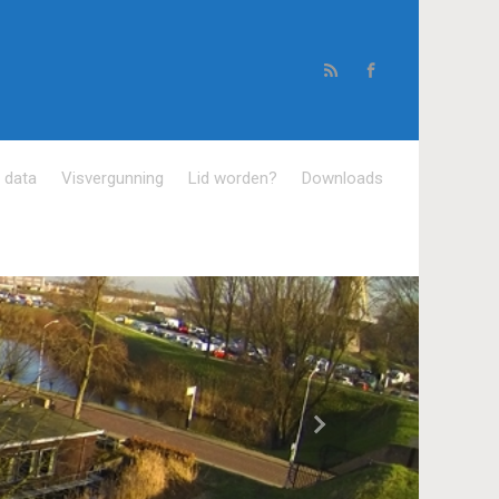
e data
Visvergunning
Lid worden?
Downloads
Volgende