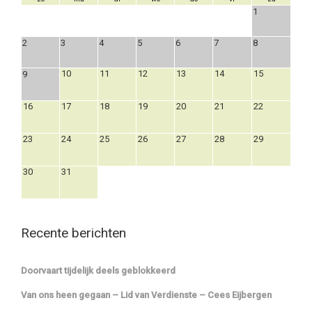
1
2
3
4
5
6
7
8
10
11
12
13
14
15
9
16
17
18
19
20
21
22
23
24
25
26
27
28
29
30
31
Recente berichten
Doorvaart tijdelijk deels geblokkeerd
Van ons heen gegaan – Lid van Verdienste – Cees Eijbergen