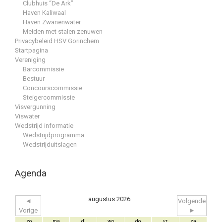
Clubhuis “De Ark”
Haven Kaliwaal
Haven Zwanenwater
Meiden met stalen zenuwen
Privacybeleid HSV Gorinchem
Startpagina
Vereniging
Barcommissie
Bestuur
Concourscommissie
Steigercommissie
Visvergunning
Viswater
Wedstrijd informatie
Wedstrijdprogramma
Wedstrijduitslagen
Agenda
augustus 2026
◄
Volgende
Vorige
►
zo
ma
di
wo
do
vr
za