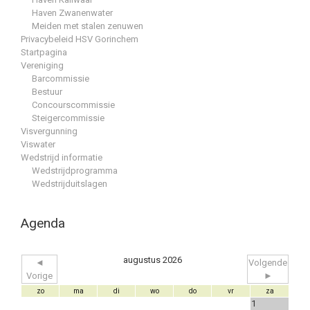
Haven Zwanenwater
Meiden met stalen zenuwen
Privacybeleid HSV Gorinchem
Startpagina
Vereniging
Barcommissie
Bestuur
Concourscommissie
Steigercommissie
Visvergunning
Viswater
Wedstrijd informatie
Wedstrijdprogramma
Wedstrijduitslagen
Agenda
augustus 2026
◄
Volgende
Vorige
►
zo
ma
di
wo
do
vr
za
1