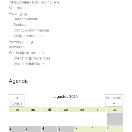
Privacybeleid HSV Gorinchem
Startpagina
Vereniging
Barcommissie
Bestuur
Concourscommissie
Steigercommissie
Visvergunning
Viswater
Wedstrijd informatie
Wedstrijdprogramma
Wedstrijduitslagen
Agenda
augustus 2026
◄
Volgende
Vorige
►
zo
ma
di
wo
do
vr
za
1
6
7
8
2
3
4
5