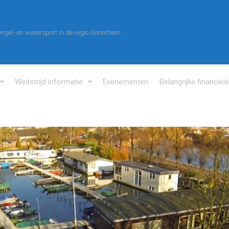
ngel- en watersport in de regio Gorinchem
Wedstrijd informatie
Evenementen
Belangrijke financiël