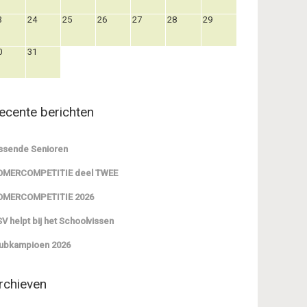
3
24
25
26
27
28
29
0
31
ecente berichten
ssende Senioren
OMERCOMPETITIE deel TWEE
OMERCOMPETITIE 2026
V helpt bij het Schoolvissen
ubkampioen 2026
rchieven