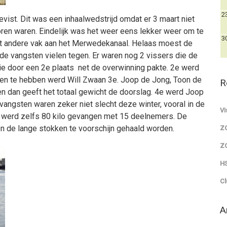
2
evist. Dit was een inhaalwedstrijd omdat er 3 maart niet
ren waren. Eindelijk was het weer eens lekker weer om te
3
het andere vak aan het Merwedekanaal. Helaas moest de
de vangsten vielen tegen. Er waren nog 2 vissers die de
e door een 2e plaats net de overwinning pakte. 2e werd
nen te hebben werd Will Zwaan 3e. Joop de Jong, Toon de
R
n dan geeft het totaal gewicht de doorslag. 4e werd Joop
angsten waren zeker niet slecht deze winter, vooral in de
Vi
 werd zelfs 80 kilo gevangen met 15 deelnemers. De
de lange stokken te voorschijn gehaald worden.
Z
Z
HS
Cl
A