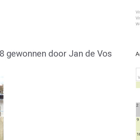
Vi
Vi
We
8 gewonnen door Jan de Vos
A
V
2
9
1