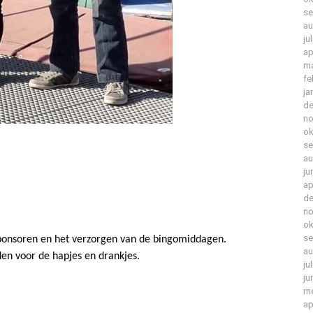
se
au
ju
ap
ma
fe
ja
de
no
ok
se
au
ju
ap
de
no
ok
se
sponsoren en het verzorgen van de bingomiddagen.
au
den voor de hapjes en drankjes.
ju
ju
me
ap