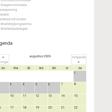
Concourscommissie
Steigercommissie
svergunning
swater
dstrijd informatie
Wedstrijdprogramma
Wedstrijduitslagen
genda
augustus 2026
◄
Volgende
orige
►
zo
ma
di
wo
do
vr
za
1
7
8
3
4
5
6
10
11
12
13
14
15
6
17
18
19
20
21
22