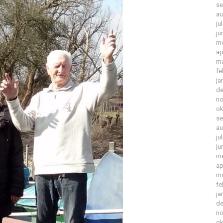
se
au
ju
ju
me
ap
ma
fe
ja
de
no
ok
se
au
ju
ju
me
ap
ma
fe
ja
de
no
ok