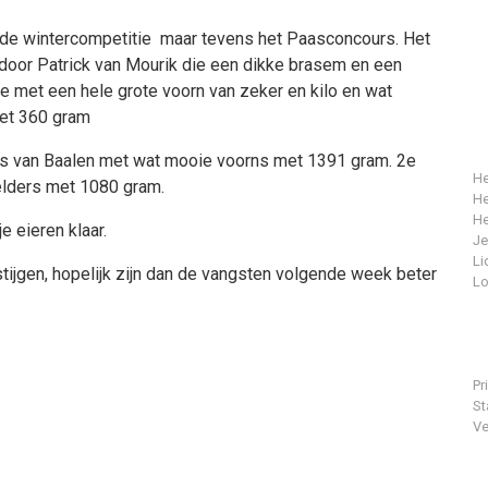
n de wintercompetitie maar tevens het Paasconcours. Het
oor Patrick van Mourik die een dikke brasem en een
e met een hele grote voorn van zeker en kilo en wat
met 360 gram
es van Baalen met wat mooie voorns met 1391 gram. 2e
He
lders met 1080 gram.
He
He
e eieren klaar.
J
Li
ijgen, hopelijk zijn dan de vangsten volgende week beter
Lo
Pr
St
Ve