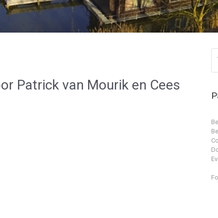
r Patrick van Mourik en Cees
P
Be
Be
Co
D
Ev
Fo