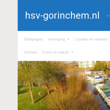
Spring naar de hoofdinhoud
hsv-gorinchem.nl
He
Startpagina
Vereniging
Locaties en viswater
Contact
Foto’s en video’s
Vorige