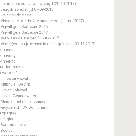
Instructieavond voor de jeugd (20-10-2017)
Jeugdviswedstrijd 07-09-2018
Uit de oude doos…
Vissen met de ds Koelmanschool (11 mei 2017)
Vrijwilligers Barbecue 2016
Vrijwilligers Barbecue 2017
Werk aan de steiger! (17-10-2017)
Winter(wedstrijd)vissen in de Lingehaven (09-12-2017)
rinnering
rinnering
rinnering
eugdcommissie
d worden?
caties en viswater
Clubhuis “De Ark”
Haven Kaliwaal
Haven Zwanenwater
Meiden met stalen zenuwen
ivacybeleid HSV Gorinchem
artpagina
reniging
Barcommissie
Bestuur