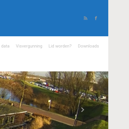
e data
Visvergunning
Lid worden?
Downloads
Volgende