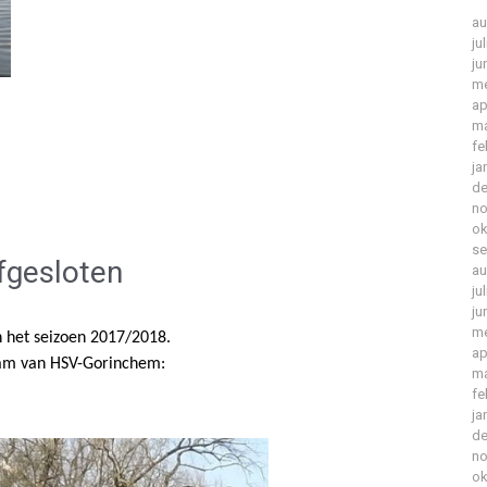
au
ju
ju
me
ap
ma
fe
ja
de
no
ok
se
fgesloten
au
ju
ju
me
n het seizoen 2017/2018.
ap
eam van HSV-Gorinchem:
ma
fe
ja
de
no
ok