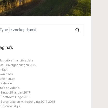
agina’s
langrijke financiële data
stuursvergaderingen 2022
ntact
ownloads
enementen
Kalender
to’s en video’s
Bingo 28 januari 2017
Boottocht Linge 2016
Boten draaien winterberging 2017-2018
HSV nostalgie…