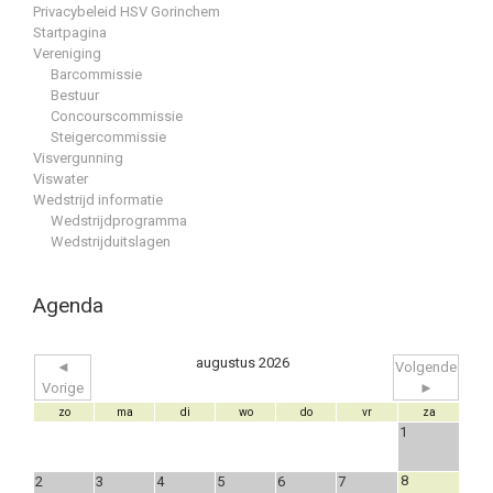
Privacybeleid HSV Gorinchem
Startpagina
Vereniging
Barcommissie
Bestuur
Concourscommissie
Steigercommissie
Visvergunning
Viswater
Wedstrijd informatie
Wedstrijdprogramma
Wedstrijduitslagen
Agenda
augustus 2026
◄
Volgende
Vorige
►
zo
ma
di
wo
do
vr
za
1
8
2
3
4
5
6
7