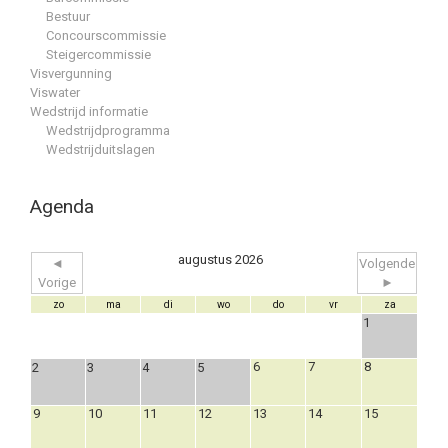
Bestuur
Concourscommissie
Steigercommissie
Visvergunning
Viswater
Wedstrijd informatie
Wedstrijdprogramma
Wedstrijduitslagen
Agenda
augustus 2026
◄
Volgende
Vorige
►
zo
ma
di
wo
do
vr
za
1
6
7
8
2
3
4
5
9
10
11
12
13
14
15