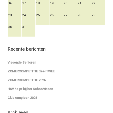
16
17
18
19
20
21
22
23
24
25
26
27
28
29
30
31
Recente berichten
Vissende Senioren
ZOMERCOMPETITIE deel TWEE
ZOMERCOMPETITIE 2026
HSV helpt bij het Schoolvissen
Clubkampioen 2026
Archieven