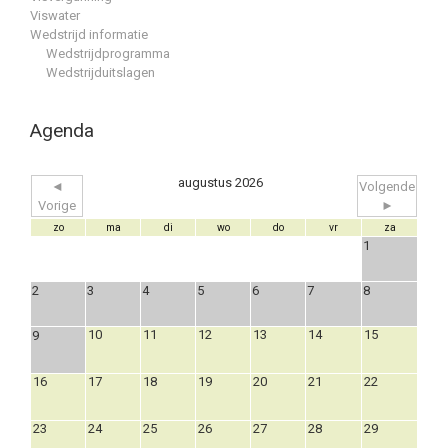
Viswater
Wedstrijd informatie
Wedstrijdprogramma
Wedstrijduitslagen
Agenda
augustus 2026
◄
Volgende
Vorige
►
zo
ma
di
wo
do
vr
za
1
2
3
4
5
6
7
8
10
11
12
13
14
15
9
16
17
18
19
20
21
22
23
24
25
26
27
28
29