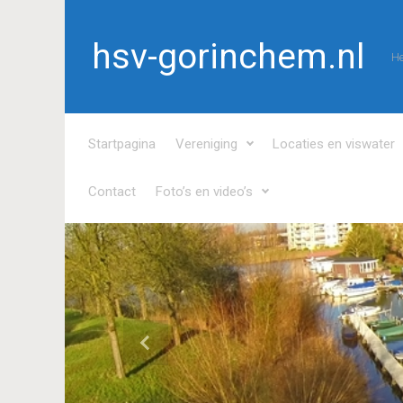
Spring naar de hoofdinhoud
hsv-gorinchem.nl
He
Startpagina
Vereniging
Locaties en viswater
Contact
Foto’s en video’s
Vorige