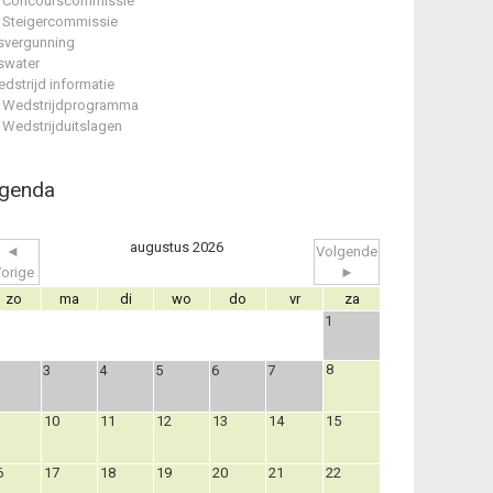
Concourscommissie
Steigercommissie
svergunning
swater
dstrijd informatie
Wedstrijdprogramma
Wedstrijduitslagen
genda
augustus 2026
◄
Volgende
orige
►
zo
ma
di
wo
do
vr
za
1
8
3
4
5
6
7
10
11
12
13
14
15
6
17
18
19
20
21
22