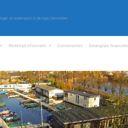
ngel- en watersport in de regio Gorinchem
Wedstrijd informatie
Evenementen
Belangrijke financiël