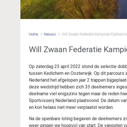
Home
Nieuws
Will Zwaan Federatie Kampioen Dobbervis
Will Zwaan Federatie Kampi
Op zaterdag 23 april 2022 stond de selectie dob
tussen Kedichem en Oosterwijk. Op dit parcours z
Nederland het afgelopen jaar 2 trappen bijgeplaat
deze wedstrijd hebben zich 33 deelnemers inges
deelname viel enigszins tegen maar de reden hi
Sportvisserij Nederland plaatsvond. De datum va
en kon helaas niet meer verplaatst worden.
Na de openbare loting begaven de deelnemers zic
weer gingen we hoopvol van start. De vangsten v