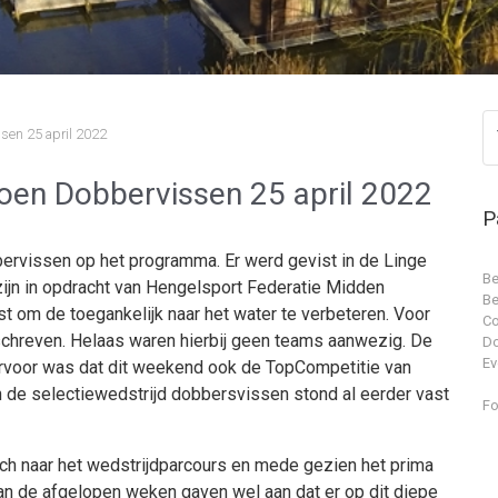
sen 25 april 2022
oen Dobbervissen 25 april 2022
P
bervissen op het programma. Er werd gevist in de Linge
Be
ijn in opdracht van Hengelsport Federatie Midden
Be
st om de toegankelijk naar het water te verbeteren. Voor
Co
chreven. Helaas waren hierbij geen teams aanwezig. De
D
Ev
ervoor was dat dit weekend ook de TopCompetitie van
n de selectiewedstrijd dobbersvissen stond al eerder vast
Fo
h naar het wedstrijdparcours en mede gezien het prima
an de afgelopen weken gaven wel aan dat er op dit diepe