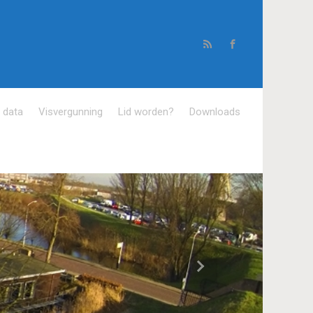
e data
Visvergunning
Lid worden?
Downloads
Volgende