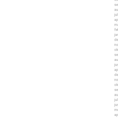
se
au
ju
ap
ma
fe
ja
de
no
ok
se
au
ju
ap
de
no
ok
se
au
ju
ju
me
ap