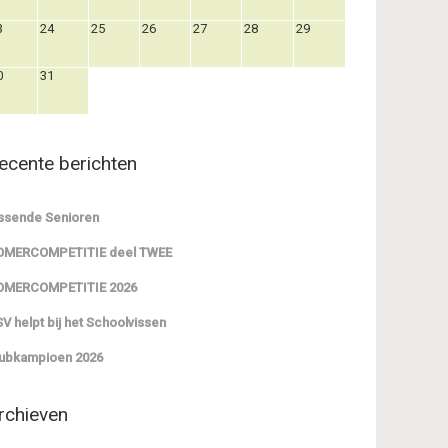
3
24
25
26
27
28
29
0
31
ecente berichten
ssende Senioren
OMERCOMPETITIE deel TWEE
OMERCOMPETITIE 2026
V helpt bij het Schoolvissen
ubkampioen 2026
rchieven