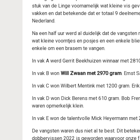
stuk van de Linge voornamelijk wat kleine vis g
vakken en dat betekende dat er totaal 9 deelneme
Nederland.
Na een half uur werd al duidelijk dat de vangsten
wat kleine voorntjes en posjes en een enkele blie
enkele om een brasem te vangen.
In vak A werd Gerrit Beekhuizen winnaar met 281
In vak B won
Will Zwaan met 2970 gram
. Ernst 
In vak C won Wilbert Mentink met 1200 gram. Eri
In vak D won Dick Berens met 610 gram. Bob Fre
waren opmerkelijk klein.
In vak E won de talentvolle Mick Heyermann met
De vangsten waren dus niet al te best. Dit beteke
dobbervissen 2022 is geworden waarvoor onze fel