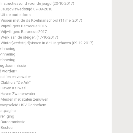
Instructieavond voor de jeugd (20-10-2017)
Jeugdviswedstrijd 07-09-2018
Uit de oude doos…
Vissen met de ds Koelmanschool (11 mei 2017)
Vrijwilligers Barbecue 2016
Vrijwilligers Barbecue 2017
Werk aan de steiger! (17-10-2017)
Winter(wedstrijd)vissen in de Lingehaven (09-12-2017)
rinnering
rinnering
rinnering
eugdcommissie
d worden?
caties en viswater
Clubhuis “De Ark”
Haven Kaliwaal
Haven Zwanenwater
Meiden met stalen zenuwen
ivacybeleid HSV Gorinchem
artpagina
reniging
Barcommissie
Bestuur