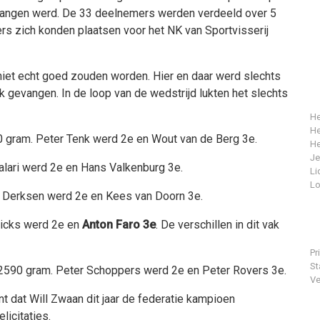
evangen werd. De 33 deelnemers werden verdeeld over 5
rs zich konden plaatsen voor het NK van Sportvisserij
 niet echt goed zouden worden. Hier en daar werd slechts
k gevangen. In de loop van de wedstrijd lukten het slechts
He
He
0 gram. Peter Tenk werd 2e en Wout van de Berg 3e.
He
J
Salari werd 2e en Hans Valkenburg 3e.
Li
Lo
k Derksen werd 2e en Kees van Doorn 3e.
ricks werd 2e en
Anton Faro 3e
. De verschillen in dit vak
Pr
St
 2590 gram. Peter Schoppers werd 2e en Peter Rovers 3e.
Ve
nt dat Will Zwaan dit jaar de federatie kampioen
icitaties.