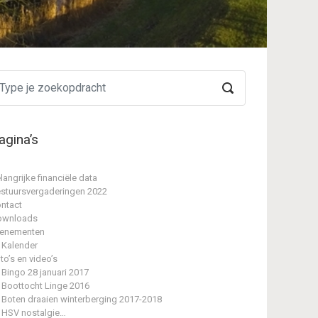
agina’s
langrijke financiële data
stuursvergaderingen 2022
ntact
ownloads
enementen
Kalender
to’s en video’s
Bingo 28 januari 2017
Boottocht Linge 2016
Boten draaien winterberging 2017-2018
HSV nostalgie…