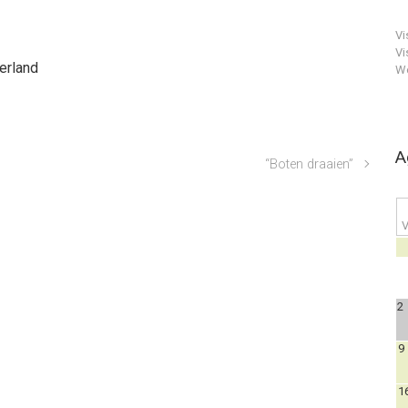
Vi
Vi
erland
We
A
“Boten draaien”
V
2
9
1