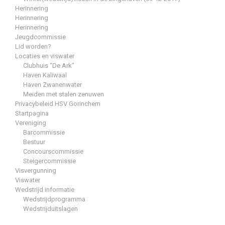
Herinnering
Herinnering
Herinnering
Jeugdcommissie
Lid worden?
Locaties en viswater
Clubhuis “De Ark”
Haven Kaliwaal
Haven Zwanenwater
Meiden met stalen zenuwen
Privacybeleid HSV Gorinchem
Startpagina
Vereniging
Barcommissie
Bestuur
Concourscommissie
Steigercommissie
Visvergunning
Viswater
Wedstrijd informatie
Wedstrijdprogramma
Wedstrijduitslagen