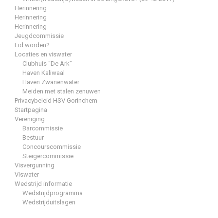
Herinnering
Herinnering
Herinnering
Jeugdcommissie
Lid worden?
Locaties en viswater
Clubhuis “De Ark”
Haven Kaliwaal
Haven Zwanenwater
Meiden met stalen zenuwen
Privacybeleid HSV Gorinchem
Startpagina
Vereniging
Barcommissie
Bestuur
Concourscommissie
Steigercommissie
Visvergunning
Viswater
Wedstrijd informatie
Wedstrijdprogramma
Wedstrijduitslagen