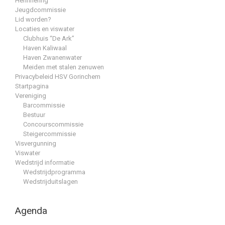
Herinnering
Jeugdcommissie
Lid worden?
Locaties en viswater
Clubhuis “De Ark”
Haven Kaliwaal
Haven Zwanenwater
Meiden met stalen zenuwen
Privacybeleid HSV Gorinchem
Startpagina
Vereniging
Barcommissie
Bestuur
Concourscommissie
Steigercommissie
Visvergunning
Viswater
Wedstrijd informatie
Wedstrijdprogramma
Wedstrijduitslagen
Agenda