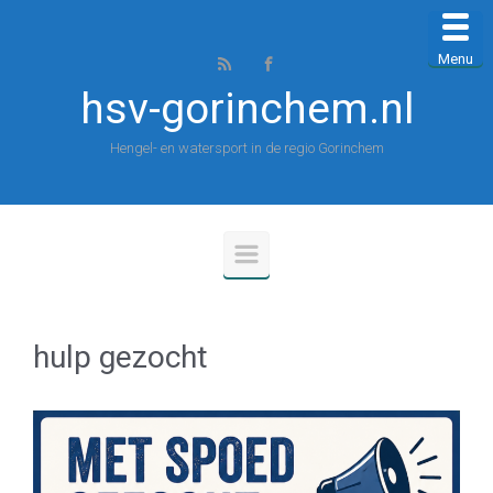
Spring naar de hoofdinhoud
Menu
hsv-gorinchem.nl
Hengel- en watersport in de regio Gorinchem
hulp gezocht