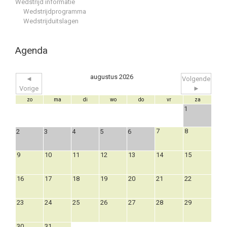
Wedstrijd informatie
Wedstrijdprogramma
Wedstrijduitslagen
Agenda
augustus 2026
◄
Volgende
Vorige
►
zo
ma
di
wo
do
vr
za
1
7
8
2
3
4
5
6
9
10
11
12
13
14
15
16
17
18
19
20
21
22
23
24
25
26
27
28
29
30
31