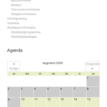
Barcommissie
Bestuur
Concourscommissie
Steigercommissie
Visvergunning
Viswater
Wedstrijd informatie
Wedstrijdprogramma
Wedstrijduitslagen
Agenda
augustus 2026
◄
Volgende
Vorige
►
zo
ma
di
wo
do
vr
za
1
2
3
4
5
6
7
8
10
11
12
13
14
15
9