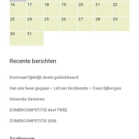
16
17
18
19
20
21
22
23
24
25
26
27
28
29
30
31
Recente berichten
Doorvaart tijdelijk deels geblokkeerd
Van ons heen gegaan – Lid van Verdienste – Cees Eijbergen
Vissende Senioren
ZOMERCOMPETITIE deel TWEE
ZOMERCOMPETITIE 2026
Archieven