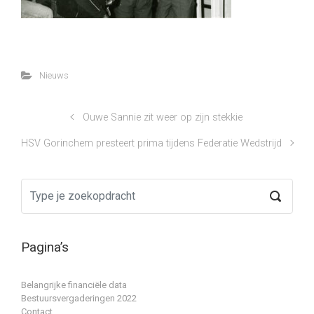
Nieuws
Ouwe Sannie zit weer op zijn stekkie
HSV Gorinchem presteert prima tijdens Federatie Wedstrijd
Pagina’s
Belangrijke financiële data
Bestuursvergaderingen 2022
Contact