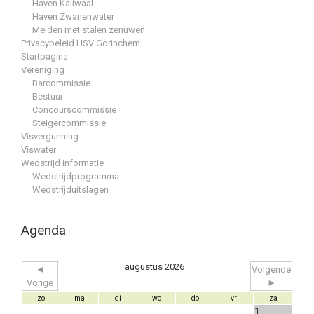
Haven Kaliwaal
Haven Zwanenwater
Meiden met stalen zenuwen
Privacybeleid HSV Gorinchem
Startpagina
Vereniging
Barcommissie
Bestuur
Concourscommissie
Steigercommissie
Visvergunning
Viswater
Wedstrijd informatie
Wedstrijdprogramma
Wedstrijduitslagen
Agenda
augustus 2026
◄
Volgende
Vorige
►
zo
ma
di
wo
do
vr
za
1