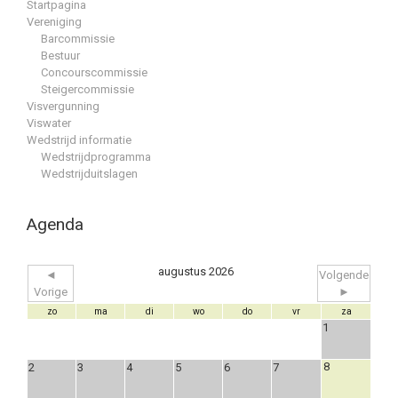
Startpagina
Vereniging
Barcommissie
Bestuur
Concourscommissie
Steigercommissie
Visvergunning
Viswater
Wedstrijd informatie
Wedstrijdprogramma
Wedstrijduitslagen
Agenda
augustus 2026
◄
Volgende
Vorige
►
zo
ma
di
wo
do
vr
za
1
8
2
3
4
5
6
7