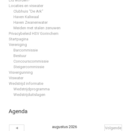
Lid worden?
Locaties en viswater
Clubhuis “De Ark”
Haven Kaliwaal
Haven Zwanenwater
Meiden met stalen zenuwen
Privacybeleid HSV Gorinchem
Startpagina
Vereniging
Barcommissie
Bestuur
Concourscommissie
Steigercommissie
Visvergunning
Viswater
Wedstrijd informatie
Wedstrijdprogramma
Wedstrijduitslagen
Agenda
augustus 2026
◄
Volgende