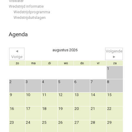
Viswater
Wedstrijd informatie
Wedstrijdprogramma
Wedstrijduitslagen
Agenda
augustus 2026
◄
Volgende
Vorige
►
zo
ma
di
wo
do
vr
za
1
2
3
4
5
6
7
8
9
10
11
12
13
14
15
16
17
18
19
20
21
22
23
24
25
26
27
28
29