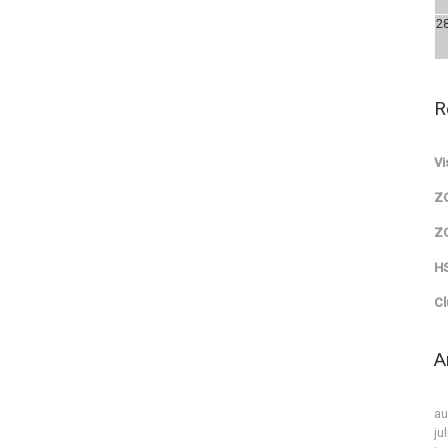
2
R
Vi
Z
Z
HS
Cl
A
au
ju