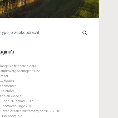
agina’s
langrijke financiële data
stuursvergaderingen 2022
ntact
ownloads
enementen
Kalender
to’s en video’s
Bingo 28 januari 2017
Boottocht Linge 2016
Boten draaien winterberging 2017-2018
HSV nostalgie…