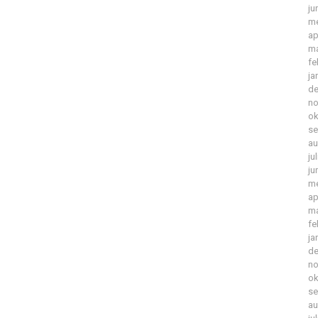
ju
me
ap
ma
fe
ja
de
no
ok
se
au
ju
ju
me
ap
ma
fe
ja
de
no
ok
se
au