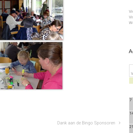
Vi
Vi
We
A
V
7
1
Dank aan de Bingo Sponsoren
2