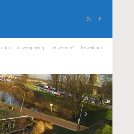
e data
Visvergunning
Lid worden?
Downloads
Volgende