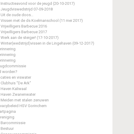
Instructieavond voor de jeugd (20-10-2017)
Jeugdviswedstrijd 07-09-2018
Uit de oude doos…
Vissen met de ds Koelmanschool (11 mei 2017)
Vrijwilligers Barbecue 2016
Vrijwilligers Barbecue 2017
Werk aan de steiger! (17-10-2017)
Winter(wedstrijd)vissen in de Lingehaven (09-12-2017)
rinnering
rinnering
rinnering
eugdcommissie
d worden?
caties en viswater
Clubhuis “De Ark”
Haven Kaliwaal
Haven Zwanenwater
Meiden met stalen zenuwen
ivacybeleid HSV Gorinchem
artpagina
reniging
Barcommissie
Bestuur