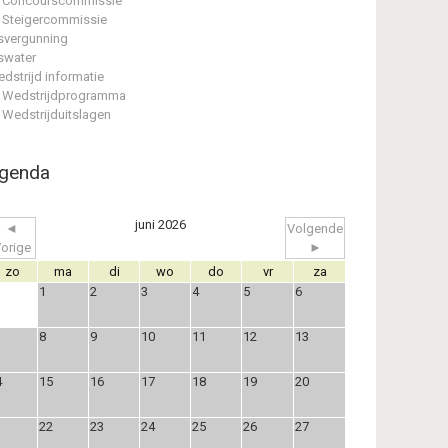
Concourscommissie
Steigercommissie
svergunning
swater
dstrijd informatie
Wedstrijdprogramma
Wedstrijduitslagen
genda
juni 2026
◄
Volgende
orige
►
zo
ma
di
wo
do
vr
za
1
2
3
4
5
6
8
9
10
11
12
13
4
15
16
17
18
19
20
1
22
23
24
25
26
27