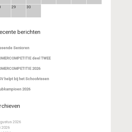
8
29
30
ecente berichten
ssende Senioren
OMERCOMPETITIE deel TWEE
OMERCOMPETITIE 2026
V helpt bij het Schoolvissen
ubkampioen 2026
rchieven
gustus 2026
li 2026