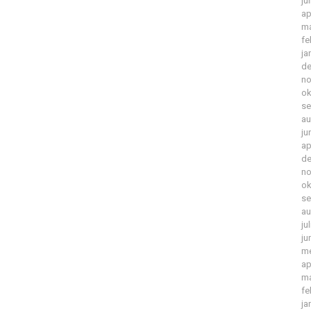
ju
ap
ma
fe
ja
de
no
ok
se
au
ju
ap
de
no
ok
se
au
ju
ju
me
ap
ma
fe
ja