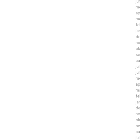
ju
me
ap
ma
fe
ja
de
no
ok
se
au
ju
ju
me
ap
ma
fe
ja
de
no
ok
se
au
ju