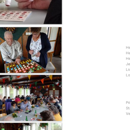
He
He
He
J
Li
Lo
Pr
St
Ve