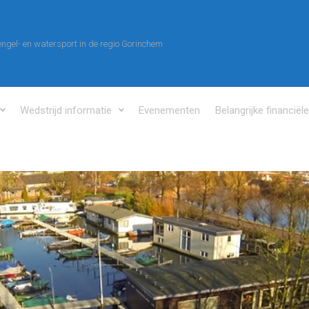
ngel- en watersport in de regio Gorinchem
Wedstrijd informatie
Evenementen
Belangrijke financiël