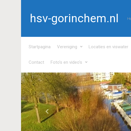
Spring naar de hoofdinhoud
hsv-gorinchem.nl
He
Startpagina
Vereniging
Locaties en viswater
Contact
Foto’s en video’s
Vorige