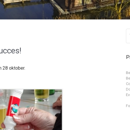
ucces!
P
n 28 oktober.
Be
Be
Co
D
Ev
Fo