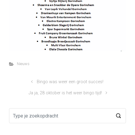
Nieuws
Bingo was weer een groot succes!
Ja ja, 28 oktober is het weer bingo tijd!