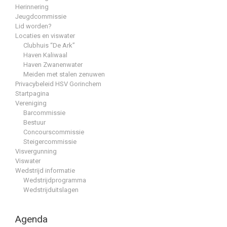
Herinnering
Jeugdcommissie
Lid worden?
Locaties en viswater
Clubhuis “De Ark”
Haven Kaliwaal
Haven Zwanenwater
Meiden met stalen zenuwen
Privacybeleid HSV Gorinchem
Startpagina
Vereniging
Barcommissie
Bestuur
Concourscommissie
Steigercommissie
Visvergunning
Viswater
Wedstrijd informatie
Wedstrijdprogramma
Wedstrijduitslagen
Agenda