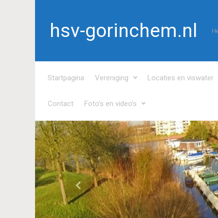
Spring naar de hoofdinhoud
hsv-gorinchem.nl
He
Startpagina
Vereniging
Locaties en viswater
Contact
Foto’s en video’s
Vorige