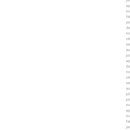
ju
ap
ma
fe
ja
de
no
ok
se
au
ju
ap
de
no
ok
se
au
ju
ju
me
ap
ma
fe
ja