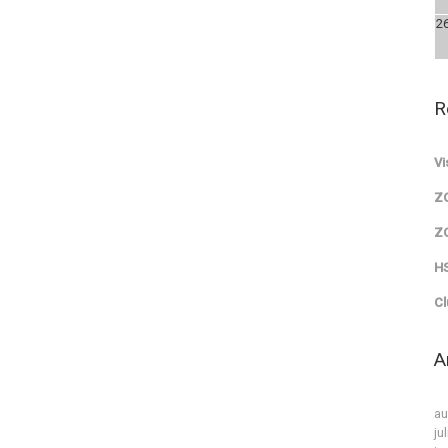
2
R
Vi
Z
Z
HS
Cl
A
au
ju