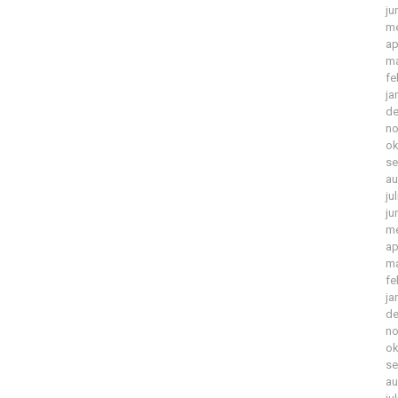
ju
me
ap
ma
fe
ja
de
no
ok
se
au
ju
ju
me
ap
ma
fe
ja
de
no
ok
se
au