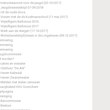
Instructieavond voor de jeugd (20-10-2017)
Jeugdviswedstrijd 07-09-2018
Uit de oude doos…
Vissen met de ds Koelmanschool (11 mei 2017)
Vrijwilligers Barbecue 2016
Vrijwilligers Barbecue 2017
Werk aan de steiger! (17-10-2017)
Winter(wedstrijd)vissen in de Lingehaven (09-12-2017)
rinnering
rinnering
rinnering
eugdcommissie
d worden?
caties en viswater
Clubhuis “De Ark”
Haven Kaliwaal
Haven Zwanenwater
Meiden met stalen zenuwen
ivacybeleid HSV Gorinchem
artpagina
reniging
Barcommissie
Bestuur