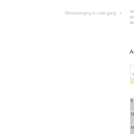
Vi
Winterberging in volle gang
Vi
We
A
V
5
1
1