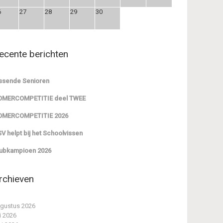
6
27
28
29
30
ecente berichten
ssende Senioren
OMERCOMPETITIE deel TWEE
OMERCOMPETITIE 2026
V helpt bij het Schoolvissen
ubkampioen 2026
rchieven
gustus 2026
li 2026