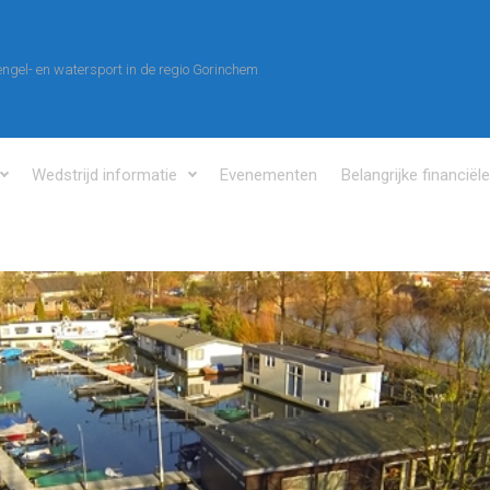
ngel- en watersport in de regio Gorinchem
Wedstrijd informatie
Evenementen
Belangrijke financiël