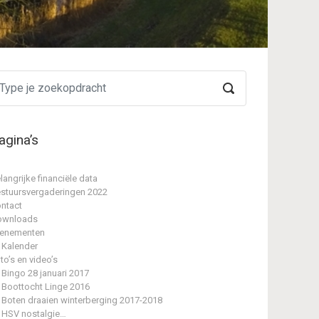
agina’s
langrijke financiële data
stuursvergaderingen 2022
ntact
ownloads
enementen
Kalender
to’s en video’s
Bingo 28 januari 2017
Boottocht Linge 2016
Boten draaien winterberging 2017-2018
HSV nostalgie…