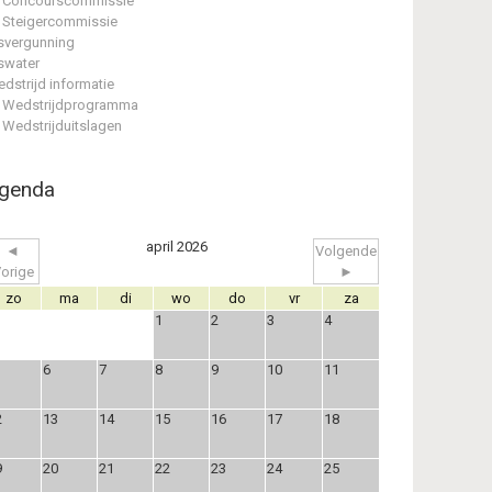
Concourscommissie
Steigercommissie
svergunning
swater
dstrijd informatie
Wedstrijdprogramma
Wedstrijduitslagen
genda
april 2026
◄
Volgende
orige
►
zo
ma
di
wo
do
vr
za
1
2
3
4
6
7
8
9
10
11
2
13
14
15
16
17
18
9
20
21
22
23
24
25