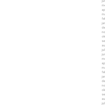
ju
me
ap
ma
fe
ja
de
no
ok
se
au
ju
ju
me
ap
ma
fe
ja
de
no
ok
se
au
ju