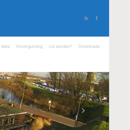
e data
Visvergunning
Lid worden?
Downloads
Volgende