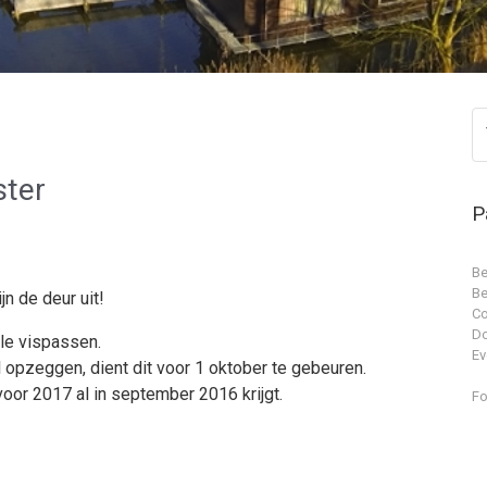
ster
P
Be
Be
jn de deur uit!
Co
D
lle vispassen.
Ev
 opzeggen, dient dit voor 1 oktober te gebeuren.
 voor 2017 al in september 2016 krijgt.
Fo