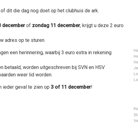
f dit die dag nog doet op het clubhuis de ark.
3 december
of
zondag 11 december
, krijgt u deze 2 euro
w adres op te sturen.
He
en een herinnering, waarbij 3 euro extra in rekening
He
He
en betaald, worden uitgeschreven bij SVN en HSV
J
Li
aarden weer lid worden.
Lo
 ieder geval te zien op
3 of 11 december
!
Pr
St
Ve