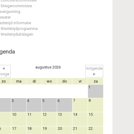
Concourscommissie
Steigercommissie
svergunning
swater
dstrijd informatie
Wedstrijdprogramma
Wedstrijduitslagen
genda
augustus 2026
◄
Volgende
orige
►
zo
ma
di
wo
do
vr
za
1
7
8
3
4
5
6
10
11
12
13
14
15
6
17
18
19
20
21
22