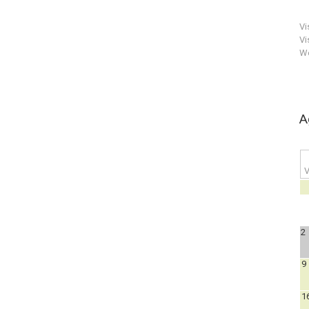
Vi
Vi
We
A
V
2
9
1