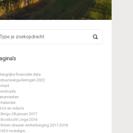
agina’s
langrijke financiële data
stuursvergaderingen 2022
ntact
ownloads
enementen
Kalender
to’s en video’s
Bingo 28 januari 2017
Boottocht Linge 2016
Boten draaien winterberging 2017-2018
HSV nostalgie…