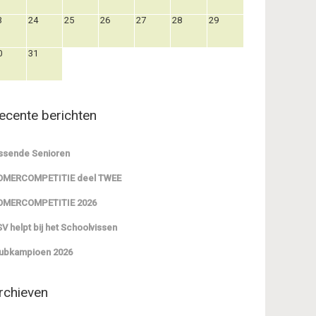
3
24
25
26
27
28
29
0
31
ecente berichten
ssende Senioren
OMERCOMPETITIE deel TWEE
OMERCOMPETITIE 2026
V helpt bij het Schoolvissen
ubkampioen 2026
rchieven