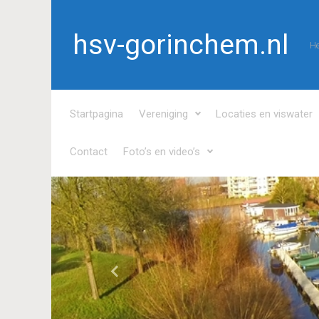
Spring naar de hoofdinhoud
hsv-gorinchem.nl
He
Startpagina
Vereniging
Locaties en viswater
Contact
Foto’s en video’s
Vorige