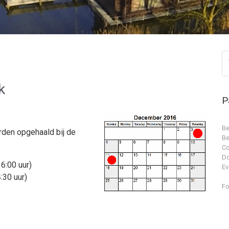
k
P
Be
den opgehaald bij de
Be
Co
D
6:00 uur)
Ev
:30 uur)
Fo