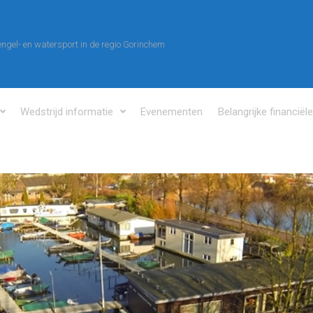
ngel- en watersport in de regio Gorinchem
Wedstrijd informatie
Evenementen
Belangrijke financiël