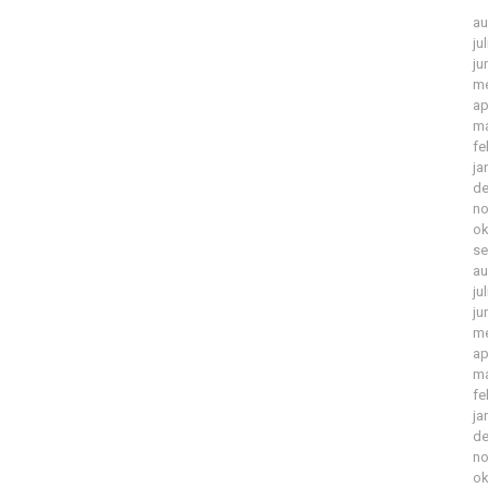
au
ju
ju
me
ap
ma
fe
ja
de
no
ok
se
au
ju
ju
me
ap
ma
fe
ja
de
no
ok