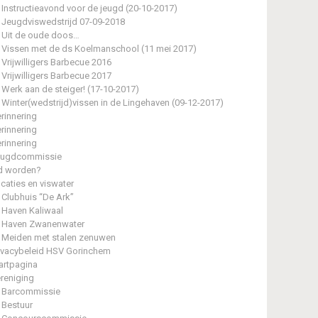
Instructieavond voor de jeugd (20-10-2017)
Jeugdviswedstrijd 07-09-2018
Uit de oude doos…
Vissen met de ds Koelmanschool (11 mei 2017)
Vrijwilligers Barbecue 2016
Vrijwilligers Barbecue 2017
Werk aan de steiger! (17-10-2017)
Winter(wedstrijd)vissen in de Lingehaven (09-12-2017)
rinnering
rinnering
rinnering
eugdcommissie
d worden?
caties en viswater
Clubhuis “De Ark”
Haven Kaliwaal
Haven Zwanenwater
Meiden met stalen zenuwen
ivacybeleid HSV Gorinchem
artpagina
reniging
Barcommissie
Bestuur