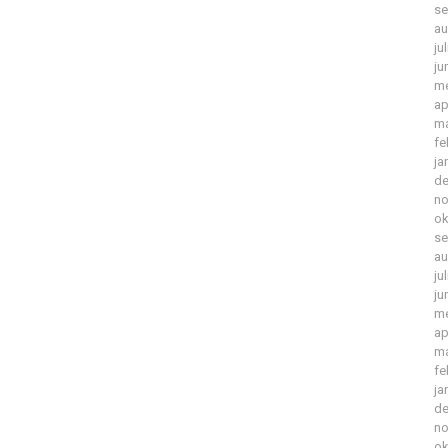
se
au
ju
ju
me
ap
ma
fe
ja
de
no
ok
se
au
ju
ju
me
ap
ma
fe
ja
de
no
ok