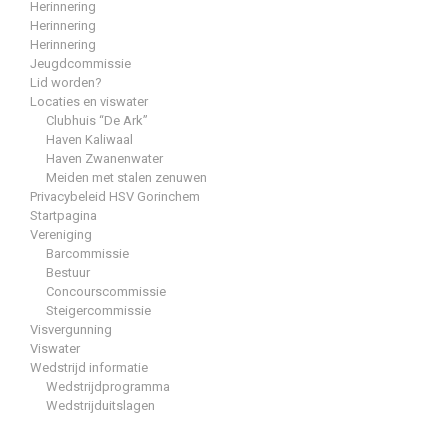
Herinnering
Herinnering
Herinnering
Jeugdcommissie
Lid worden?
Locaties en viswater
Clubhuis “De Ark”
Haven Kaliwaal
Haven Zwanenwater
Meiden met stalen zenuwen
Privacybeleid HSV Gorinchem
Startpagina
Vereniging
Barcommissie
Bestuur
Concourscommissie
Steigercommissie
Visvergunning
Viswater
Wedstrijd informatie
Wedstrijdprogramma
Wedstrijduitslagen