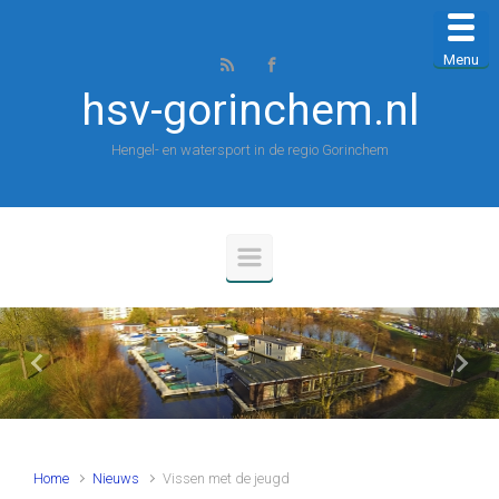
Spring naar de hoofdinhoud
Menu
hsv-gorinchem.nl
Hengel- en watersport in de regio Gorinchem
Vorige
Volg
Home
Nieuws
Vissen met de jeugd