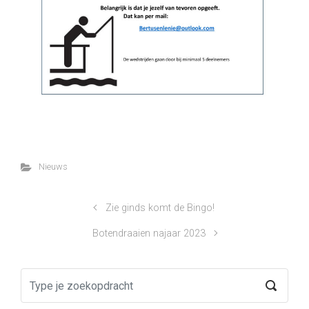
Nieuws
Zie ginds komt de Bingo!
Botendraaien najaar 2023