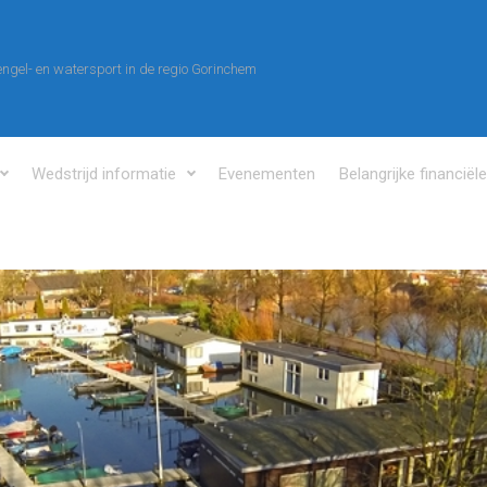
ngel- en watersport in de regio Gorinchem
Wedstrijd informatie
Evenementen
Belangrijke financiël