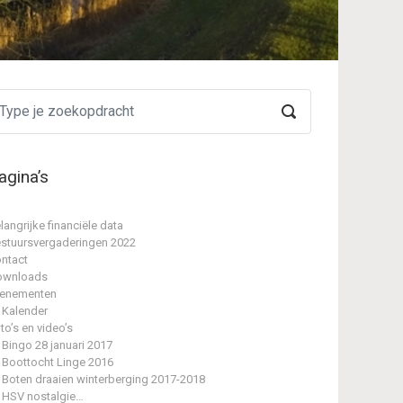
agina’s
langrijke financiële data
stuursvergaderingen 2022
ntact
ownloads
enementen
Kalender
to’s en video’s
Bingo 28 januari 2017
Boottocht Linge 2016
Boten draaien winterberging 2017-2018
HSV nostalgie…