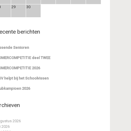
8
29
30
ecente berichten
ssende Senioren
OMERCOMPETITIE deel TWEE
OMERCOMPETITIE 2026
V helpt bij het Schoolvissen
ubkampioen 2026
rchieven
gustus 2026
li 2026