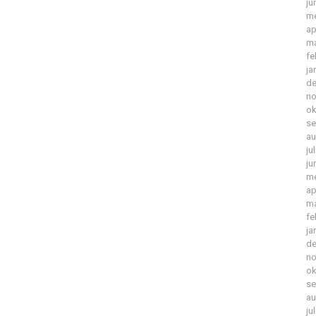
ju
me
ap
ma
fe
ja
de
no
ok
se
au
ju
ju
me
ap
ma
fe
ja
de
no
ok
se
au
ju