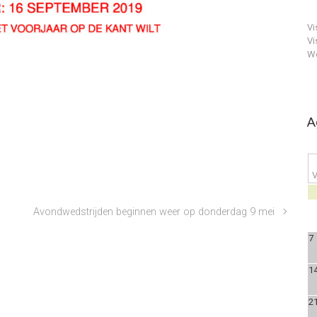
Vi
Vi
We
A
V
Avondwedstrijden beginnen weer op donderdag 9 mei
7
1
2