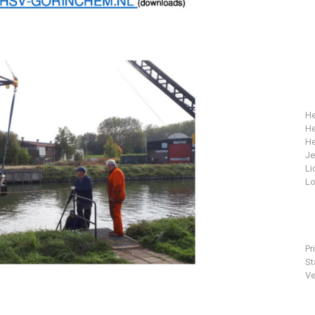
He
He
He
J
Li
Lo
Pr
St
Ve