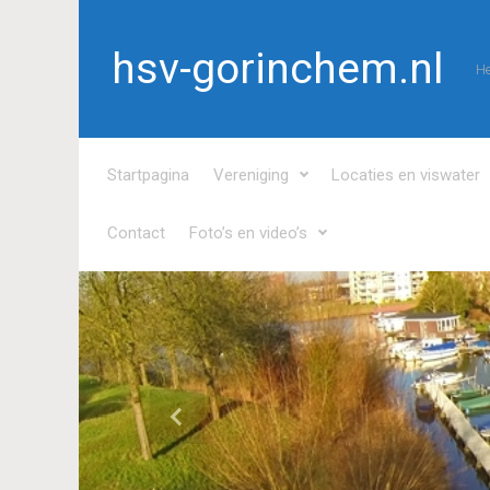
Spring naar de hoofdinhoud
hsv-gorinchem.nl
He
Startpagina
Vereniging
Locaties en viswater
Contact
Foto’s en video’s
Vorige