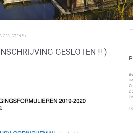
G GESLOTEN !! )
 INSCHRIJVING GESLOTEN !! )
P
Be
Be
Co
D
Ev
Fo