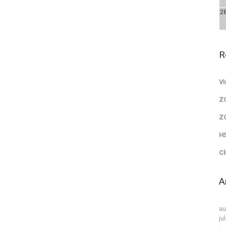
2
R
Vi
Z
Z
HS
Cl
A
au
ju