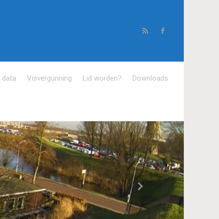
e data
Visvergunning
Lid worden?
Downloads
Volgende