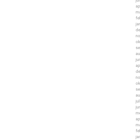
ju
ap
ma
fe
ja
de
no
ok
se
au
ju
ap
de
no
ok
se
au
ju
ju
me
ap
ma
fe
ja