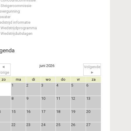
Concourscommissie
Steigercommissie
svergunning
swater
dstrijd informatie
Wedstrijdprogramma
Wedstrijduitslagen
genda
juni 2026
◄
Volgende
orige
►
zo
ma
di
wo
do
vr
za
1
2
3
4
5
6
8
9
10
11
12
13
4
15
16
17
18
19
20
1
22
23
24
25
26
27