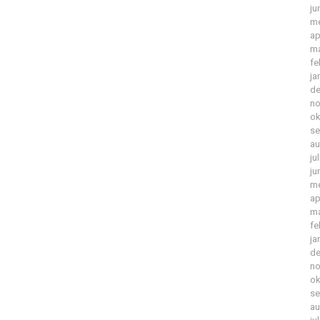
ju
me
ap
ma
fe
ja
de
no
ok
se
au
ju
ju
me
ap
ma
fe
ja
de
no
ok
se
au