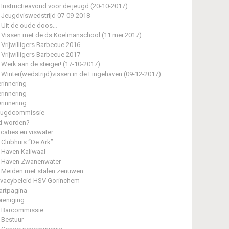
Instructieavond voor de jeugd (20-10-2017)
Jeugdviswedstrijd 07-09-2018
Uit de oude doos…
Vissen met de ds Koelmanschool (11 mei 2017)
Vrijwilligers Barbecue 2016
Vrijwilligers Barbecue 2017
Werk aan de steiger! (17-10-2017)
Winter(wedstrijd)vissen in de Lingehaven (09-12-2017)
rinnering
rinnering
rinnering
eugdcommissie
d worden?
caties en viswater
Clubhuis “De Ark”
Haven Kaliwaal
Haven Zwanenwater
Meiden met stalen zenuwen
ivacybeleid HSV Gorinchem
artpagina
reniging
Barcommissie
Bestuur