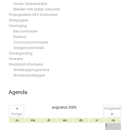
Haven Zwanenwater
Meiden met stalen zenuwen
Privacybeleid HSV Gorinchem
Startpagina
Vereniging
Barcommissie
Bestuur
Concourscommissie
Steigercommissie
Visvergunning
Viswater
Wedstrijd informatie
Wedstrijdprogramma
Wedstrijduitslagen
Agenda
augustus 2026
◄
Volgende
Vorige
►
zo
ma
di
wo
do
vr
za
1