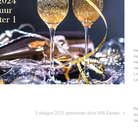
He
He
He
J
Li
Lo
Pr
3 daagse 2023 gewonnen door Will Zwaan
St
Ve