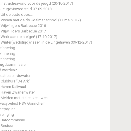
Instructieavond voor de jeugd (20-10-2017)
Jeugdviswedstrijd 07-09-2018
Uit de oude doos…
Vissen met de ds Koelmanschool (11 mei 2017)
Vrijwilligers Barbecue 2016
Vrijwilligers Barbecue 2017
Werk aan de steiger! (17-10-2017)
Winter(wedstrijd)vissen in de Lingehaven (09-12-2017)
rinnering
rinnering
rinnering
eugdcommissie
d worden?
caties en viswater
Clubhuis “De Ark”
Haven Kaliwaal
Haven Zwanenwater
Meiden met stalen zenuwen
ivacybeleid HSV Gorinchem
artpagina
reniging
Barcommissie
Bestuur