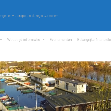
ngel- en watersport in de regio Gorinchem
Wedstrijd informatie
Evenementen
Belangrijke financiël