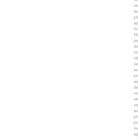
se
au
ju
ap
ma
fe
ja
de
no
ok
se
au
ju
ap
de
no
ok
se
au
ju
ju
me
ap