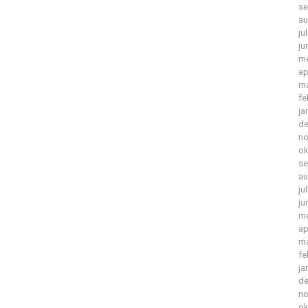
se
au
ju
ju
me
ap
ma
fe
ja
de
no
ok
se
au
ju
ju
me
ap
ma
fe
ja
de
no
ok