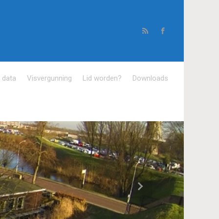
e data
Visvergunning
Lid worden?
Downloads
Volgende