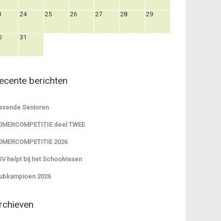
3
24
25
26
27
28
29
0
31
ecente berichten
ssende Senioren
OMERCOMPETITIE deel TWEE
OMERCOMPETITIE 2026
V helpt bij het Schoolvissen
ubkampioen 2026
rchieven