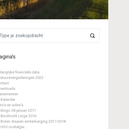
agina’s
langrijke financiële data
stuursvergaderingen 2022
ntact
ownloads
enementen
Kalender
to’s en video’s
Bingo 28 januari 2017
Boottocht Linge 2016
Boten draaien winterberging 2017-2018
HSV nostalgie…