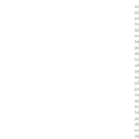
au
ju
ju
me
ap
ma
fe
ja
de
no
ok
se
au
ju
ju
me
ap
ma
fe
ja
de
no
ok