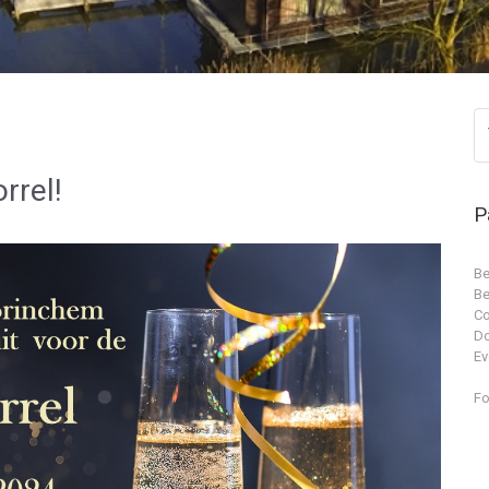
rrel!
P
Be
Be
Co
D
Ev
Fo