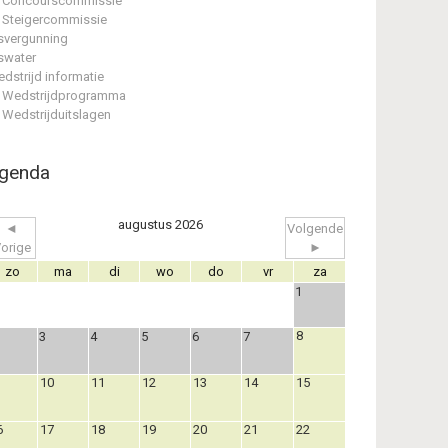
Concourscommissie
Steigercommissie
svergunning
swater
dstrijd informatie
Wedstrijdprogramma
Wedstrijduitslagen
genda
augustus 2026
◄
Volgende
orige
►
zo
ma
di
wo
do
vr
za
1
8
3
4
5
6
7
10
11
12
13
14
15
6
17
18
19
20
21
22