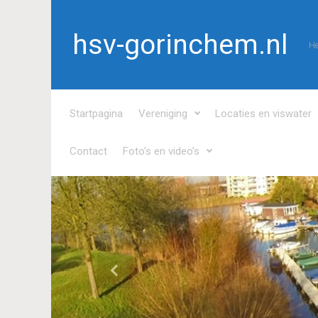
Spring naar de hoofdinhoud
hsv-gorinchem.nl
He
Startpagina
Vereniging
Locaties en viswater
Contact
Foto’s en video’s
Vorige