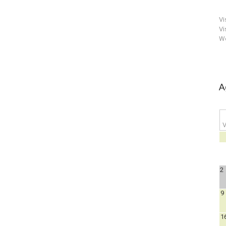
Vi
Vi
We
A
V
2
9
1