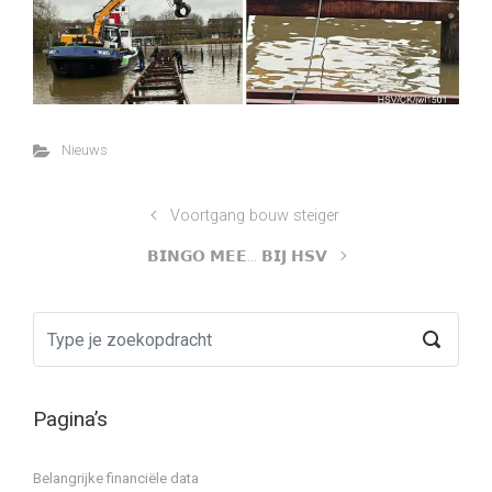
Nieuws
Voortgang bouw steiger
𝗕𝗜𝗡𝗚𝗢 𝗠𝗘𝗘… 𝗕𝗜𝗝 𝗛𝗦𝗩
Pagina’s
Belangrijke financiële data