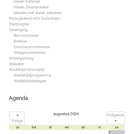
Haven Kaliwaal
Haven Zwanenwater
Meiden met stalen zenuwen
Privacybeleid HSV Gorinchem
Startpagina
Vereniging
Barcommissie
Bestuur
Concourscommissie
Steigercommissie
Visvergunning
Viswater
Wedstrijd informatie
Wedstrijdprogramma
Wedstrijduitslagen
Agenda
augustus 2026
◄
Volgende
Vorige
►
zo
ma
di
wo
do
vr
za
1