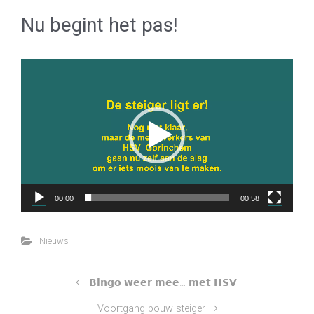
Nu begint het pas!
Videospeler
00:00
00:58
Nieuws
𝗕𝗶𝗻𝗴𝗼 𝘄𝗲𝗲𝗿 𝗺𝗲𝗲… 𝗺𝗲𝘁 𝗛𝗦𝗩
Voortgang bouw steiger