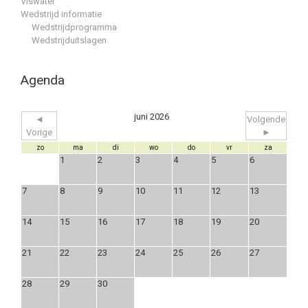
Viswater
Wedstrijd informatie
Wedstrijdprogramma
Wedstrijduitslagen
Agenda
juni 2026
◄
Volgende
Vorige
►
zo
ma
di
wo
do
vr
za
1
2
3
4
5
6
7
8
9
10
11
12
13
14
15
16
17
18
19
20
21
22
23
24
25
26
27
28
29
30