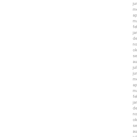
ju
me
ap
ma
fe
ja
de
no
ok
se
au
ju
ju
me
ap
ma
fe
ja
de
no
ok
se
au