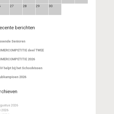
6
27
28
29
30
ecente berichten
ssende Senioren
OMERCOMPETITIE deel TWEE
OMERCOMPETITIE 2026
V helpt bij het Schoolvissen
ubkampioen 2026
rchieven
gustus 2026
li 2026