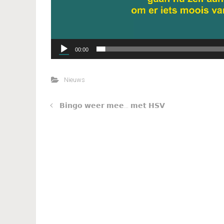
00:00
Nieuws
𝗕𝗶𝗻𝗴𝗼 𝘄𝗲𝗲𝗿 𝗺𝗲𝗲… 𝗺𝗲𝘁 𝗛𝗦𝗩