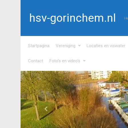
Spring naar de hoofdinhoud
hsv-gorinchem.nl
He
Startpagina
Vereniging
Locaties en viswater
Contact
Foto’s en video’s
Vorige