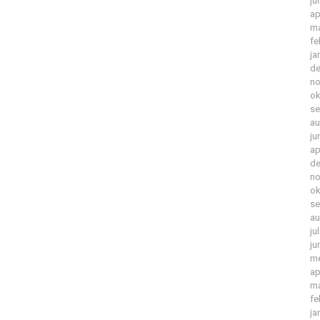
ju
ap
ma
fe
ja
de
no
ok
se
au
ju
ap
de
no
ok
se
au
ju
ju
me
ap
ma
fe
ja