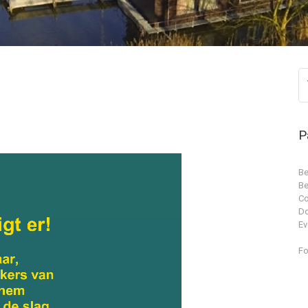
P
Be
Be
Co
D
Ev
Fo