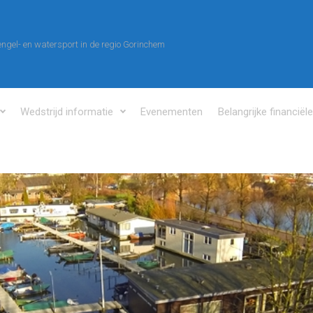
ngel- en watersport in de regio Gorinchem
Wedstrijd informatie
Evenementen
Belangrijke financiël