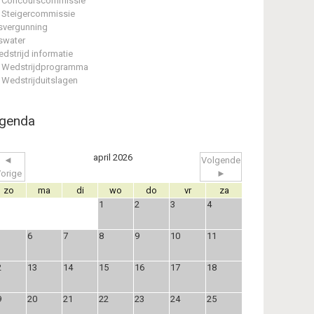
Concourscommissie
Steigercommissie
svergunning
swater
dstrijd informatie
Wedstrijdprogramma
Wedstrijduitslagen
genda
april 2026
◄
Volgende
orige
►
zo
ma
di
wo
do
vr
za
1
2
3
4
6
7
8
9
10
11
2
13
14
15
16
17
18
9
20
21
22
23
24
25