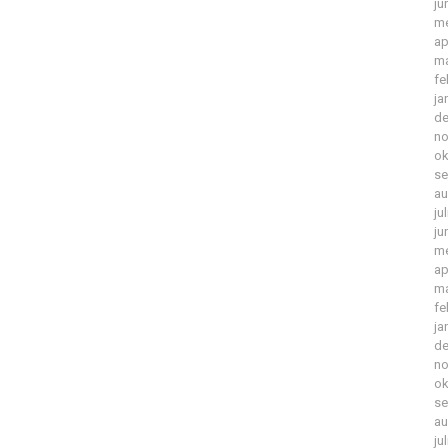
ju
me
ap
ma
fe
ja
de
no
ok
se
au
ju
ju
me
ap
ma
fe
ja
de
no
ok
se
au
ju