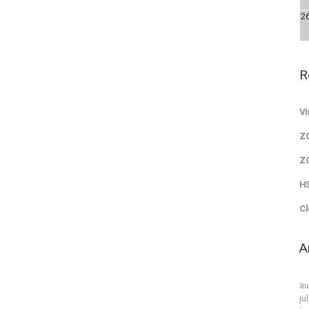
2
R
Vi
Z
Z
HS
Cl
A
au
ju