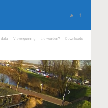
e data
Visvergunning
Lid worden?
Downloads
Volgende