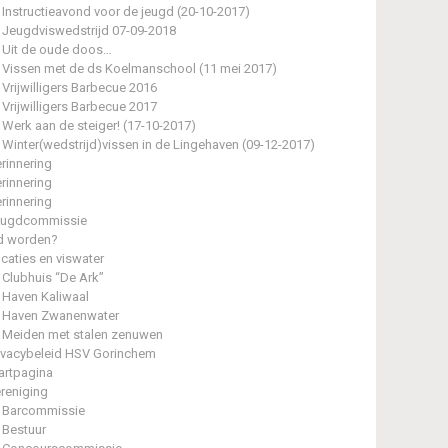
Instructieavond voor de jeugd (20-10-2017)
Jeugdviswedstrijd 07-09-2018
Uit de oude doos…
Vissen met de ds Koelmanschool (11 mei 2017)
Vrijwilligers Barbecue 2016
Vrijwilligers Barbecue 2017
Werk aan de steiger! (17-10-2017)
Winter(wedstrijd)vissen in de Lingehaven (09-12-2017)
rinnering
rinnering
rinnering
eugdcommissie
d worden?
caties en viswater
Clubhuis “De Ark”
Haven Kaliwaal
Haven Zwanenwater
Meiden met stalen zenuwen
ivacybeleid HSV Gorinchem
artpagina
reniging
Barcommissie
Bestuur