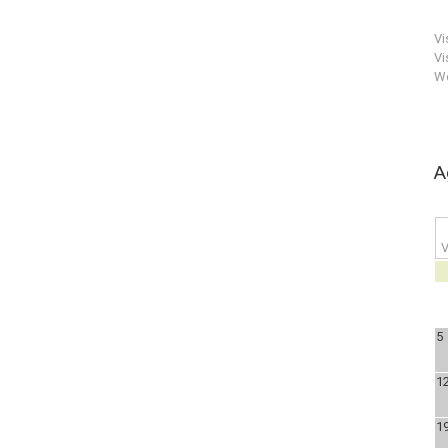
Vi
Vi
We
A
V
5
1
1