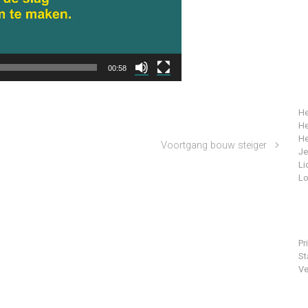
00:58
He
He
He
Voortgang bouw steiger
J
Li
Lo
Pr
St
Ve