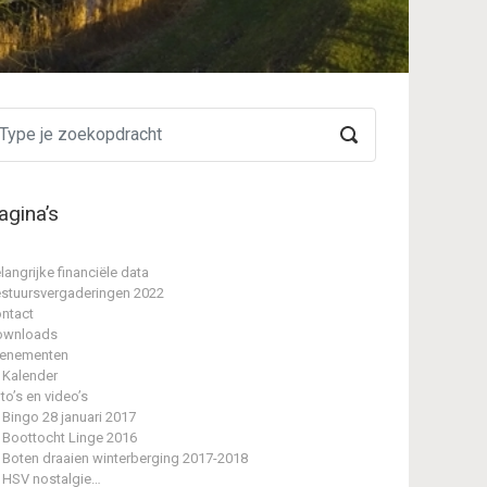
agina’s
langrijke financiële data
stuursvergaderingen 2022
ntact
ownloads
enementen
Kalender
to’s en video’s
Bingo 28 januari 2017
Boottocht Linge 2016
Boten draaien winterberging 2017-2018
HSV nostalgie…