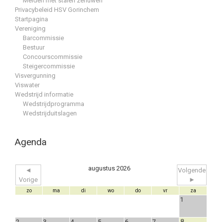
Meiden met stalen zenuwen
Privacybeleid HSV Gorinchem
Startpagina
Vereniging
Barcommissie
Bestuur
Concourscommissie
Steigercommissie
Visvergunning
Viswater
Wedstrijd informatie
Wedstrijdprogramma
Wedstrijduitslagen
Agenda
augustus 2026
◄
Volgende
Vorige
►
zo
ma
di
wo
do
vr
za
1
8
2
3
4
5
6
7