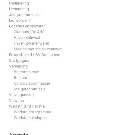
Herinnering
Herinnering
Jeugdcommissie
Lid worden?
Locaties en viswater
Clubhuis “De Ark”
Haven Kaliwaal
Haven Zwanenwater
Meiden met stalen zenuwen
Privacybeleid HSV Gorinchem
Startpagina
Vereniging
Barcommissie
Bestuur
Concourscommissie
Steigercommissie
Visvergunning
Viswater
Wedstrijd informatie
Wedstrijdprogramma
Wedstrijduitslagen