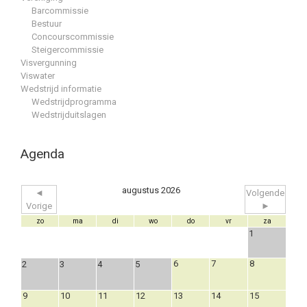
Barcommissie
Bestuur
Concourscommissie
Steigercommissie
Visvergunning
Viswater
Wedstrijd informatie
Wedstrijdprogramma
Wedstrijduitslagen
Agenda
augustus 2026
◄
Volgende
Vorige
►
zo
ma
di
wo
do
vr
za
1
6
7
8
2
3
4
5
9
10
11
12
13
14
15