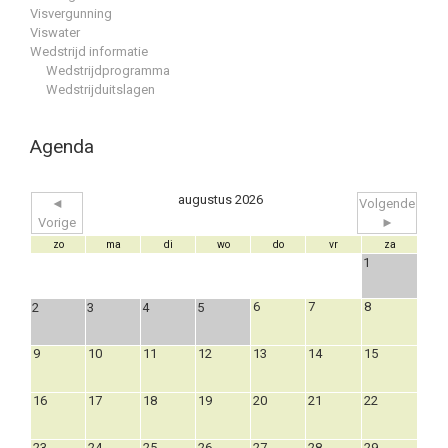
Visvergunning
Viswater
Wedstrijd informatie
Wedstrijdprogramma
Wedstrijduitslagen
Agenda
augustus 2026
◄
Volgende
Vorige
►
zo
ma
di
wo
do
vr
za
1
6
7
8
2
3
4
5
9
10
11
12
13
14
15
16
17
18
19
20
21
22
23
24
25
26
27
28
29