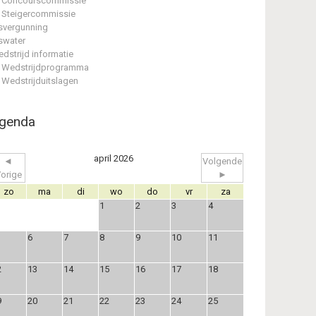
Concourscommissie
Steigercommissie
svergunning
swater
dstrijd informatie
Wedstrijdprogramma
Wedstrijduitslagen
genda
april 2026
◄
Volgende
orige
►
zo
ma
di
wo
do
vr
za
1
2
3
4
6
7
8
9
10
11
2
13
14
15
16
17
18
9
20
21
22
23
24
25