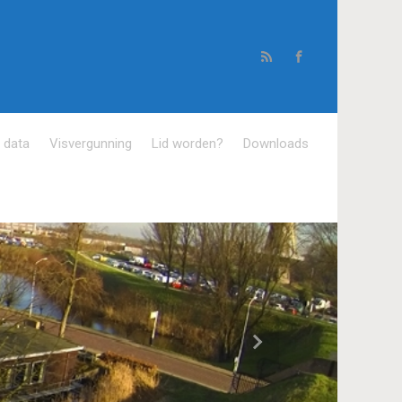
e data
Visvergunning
Lid worden?
Downloads
Volgende