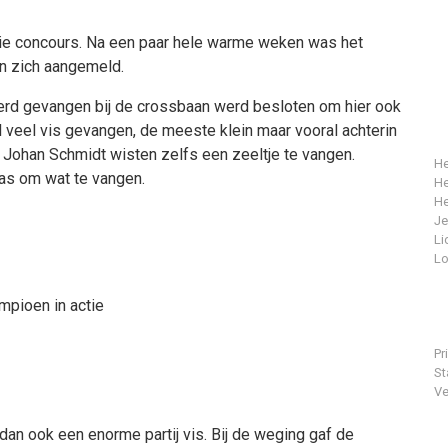
ie concours. Na een paar hele warme weken was het
n zich aangemeld.
erd gevangen bij de crossbaan werd besloten om hier ook
 veel vis gevangen, de meeste klein maar vooral achterin
Johan Schmidt wisten zelfs een zeeltje te vangen.
He
was om wat te vangen.
He
He
J
Li
Lo
pioen in actie
Pr
St
Ve
dan ook een enorme partij vis. Bij de weging gaf de