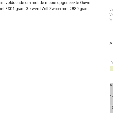
 ruim voldoende om met de mooie opgemaakte Ouwe
 met 3301 gram. 3e werd Will Zwaan met 2889 gram.
Vi
Vi
We
A
V
5
1
1