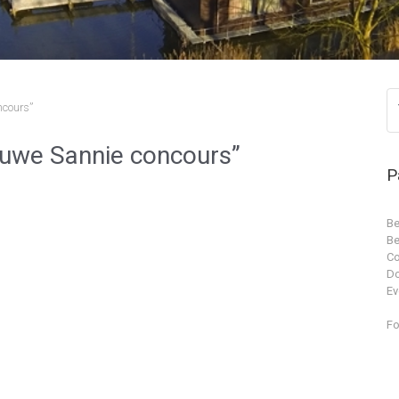
ncours”
uwe Sannie concours”
P
Be
Be
Co
D
Ev
Fo