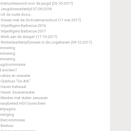
Instructieavond voor de jeugd (20-10-2017)
Jeugdviswedstrijd 07-09-2018
Uit de oude doos…
Vissen met de ds Koelmanschool (11 mei 2017)
Vrijwilligers Barbecue 2016
Vrijwilligers Barbecue 2017
Werk aan de steiger! (17-10-2017)
Winter(wedstrijd)vissen in de Lingehaven (09-12-2017)
rinnering
rinnering
rinnering
eugdcommissie
d worden?
caties en viswater
Clubhuis “De Ark”
Haven Kaliwaal
Haven Zwanenwater
Meiden met stalen zenuwen
ivacybeleid HSV Gorinchem
artpagina
reniging
Barcommissie
Bestuur