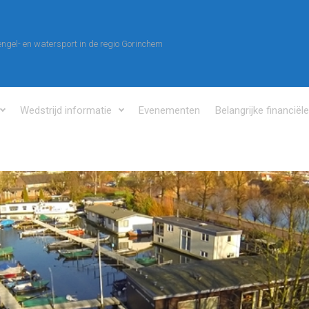
ngel- en watersport in de regio Gorinchem
Wedstrijd informatie
Evenementen
Belangrijke financiël