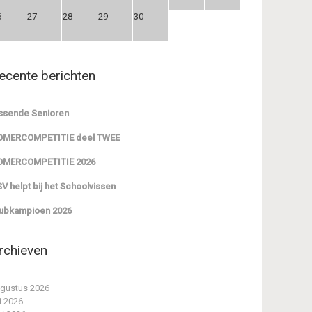
6
27
28
29
30
ecente berichten
ssende Senioren
OMERCOMPETITIE deel TWEE
OMERCOMPETITIE 2026
V helpt bij het Schoolvissen
ubkampioen 2026
rchieven
gustus 2026
li 2026