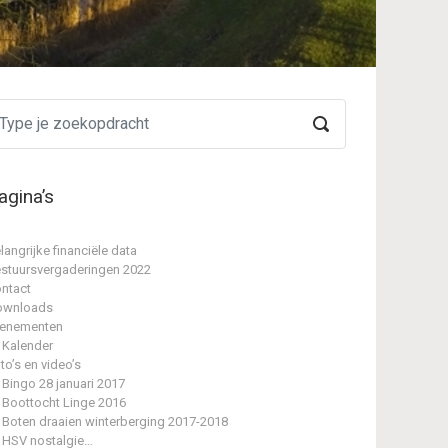
agina’s
langrijke financiële data
stuursvergaderingen 2022
ntact
ownloads
enementen
Kalender
to’s en video’s
Bingo 28 januari 2017
Boottocht Linge 2016
Boten draaien winterberging 2017-2018
HSV nostalgie…