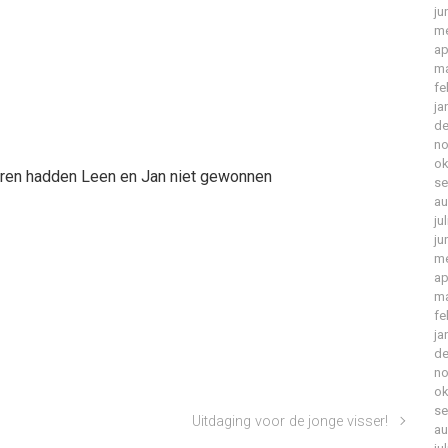
ju
me
ap
ma
fe
ja
de
no
ok
eren hadden Leen en Jan niet gewonnen
se
au
ju
ju
me
ap
ma
fe
ja
de
no
ok
se
Uitdaging voor de jonge visser!
au