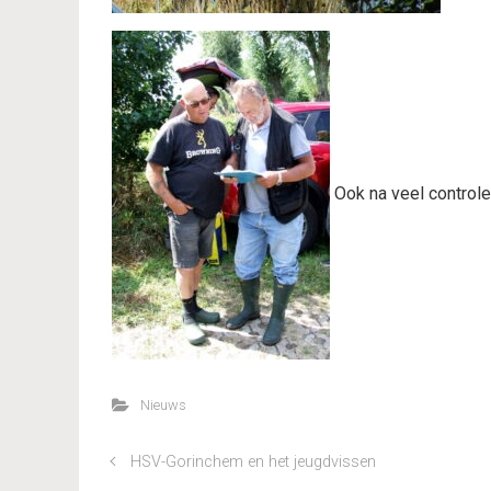
Ook na veel control
Nieuws
HSV-Gorinchem en het jeugdvissen