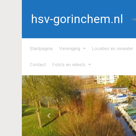
Spring naar de hoofdinhoud
hsv-gorinchem.nl
He
Startpagina
Vereniging
Locaties en viswater
Contact
Foto’s en video’s
Vorige