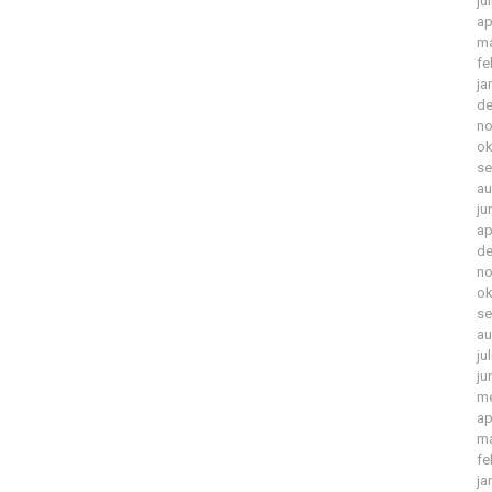
ju
ap
ma
fe
ja
de
no
ok
se
au
ju
ap
de
no
ok
se
au
ju
ju
me
ap
ma
fe
ja