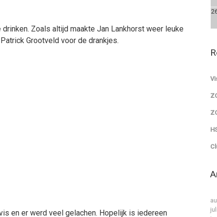
2
 drinken. Zoals altijd maakte Jan Lankhorst weer leuke
Patrick Grootveld voor de drankjes.
R
Vi
Z
Z
HS
Cl
A
au
ju
is en er werd veel gelachen. Hopelijk is iedereen