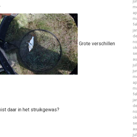
ju
.
me
ap
ma
fe
ja
de
no
Grote verschillen
ok
se
au
ju
ju
me
ap
ma
fe
ja
de
ist daar in het struikgewas?
no
ok
se
au
ju