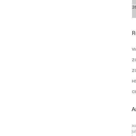
2
R
Vi
Z
Z
HS
Cl
A
au
ju