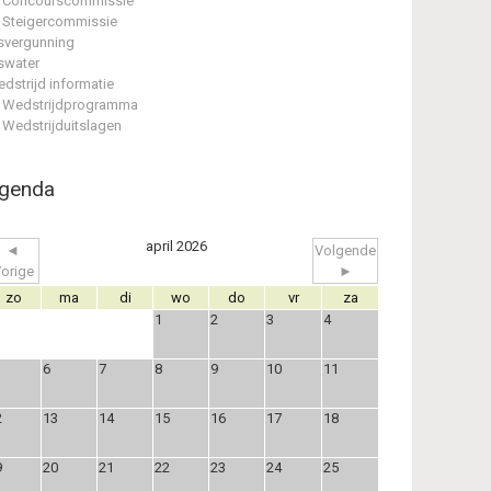
Concourscommissie
Steigercommissie
svergunning
swater
dstrijd informatie
Wedstrijdprogramma
Wedstrijduitslagen
genda
april 2026
◄
Volgende
orige
►
zo
ma
di
wo
do
vr
za
1
2
3
4
6
7
8
9
10
11
2
13
14
15
16
17
18
9
20
21
22
23
24
25