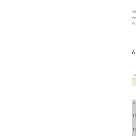
Vi
Vi
We
A
V
5
1
1