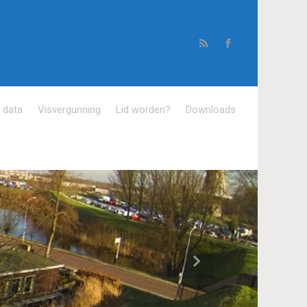
e data
Visvergunning
Lid worden?
Downloads
Volgende