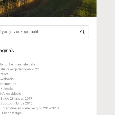
agina’s
langrijke financiële data
stuursvergaderingen 2022
ntact
ownloads
enementen
Kalender
to’s en video’s
Bingo 28 januari 2017
Boottocht Linge 2016
Boten draaien winterberging 2017-2018
HSV nostalgie…