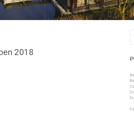
oen 2018
P
Be
Be
Co
D
Ev
Fo