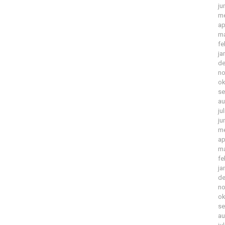
ju
me
ap
ma
fe
ja
de
no
ok
se
au
ju
ju
me
ap
ma
fe
ja
de
no
ok
se
au