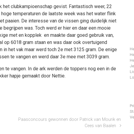
ek het clubkampioenschap gevist. Fantastisch weer, 22
e hoge temperaturen de laatste week was het water flink
t paaien. De interesse van de vissen ging duidelijk niet
te begrijpen was. Toch werd er hier en daar een mooie
ige met en kopplek en maakte daar goed gebruik van,
l op 6018 gram staan en was daar ook overtuigend
en in het vak maar werd toch 2e met 3125 gram. De enige
He
He
issen te vangen en werd daar 3e mee met 3039 gram.
He
J
n te vangen. In de ark werden de toppers nog een in de
Li
kker hapje gemaakt door Nettie.
Lo
Pr
St
Ve
Paasconcours gewonnen door Patrick van Mourik en
Cees van Baalen