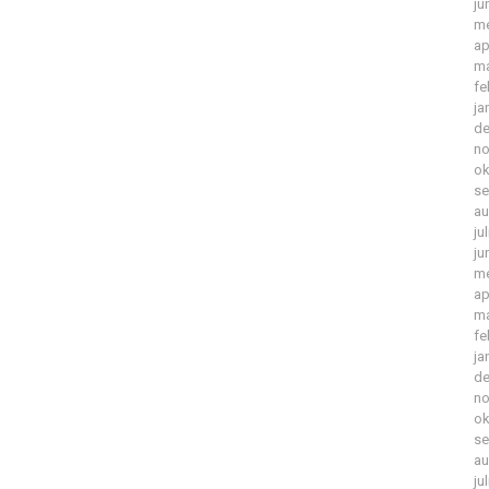
ju
me
ap
ma
fe
ja
de
no
ok
se
au
ju
ju
me
ap
ma
fe
ja
de
no
ok
se
au
ju