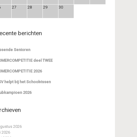
6
27
28
29
30
ecente berichten
ssende Senioren
OMERCOMPETITIE deel TWEE
OMERCOMPETITIE 2026
V helpt bij het Schoolvissen
ubkampioen 2026
rchieven
gustus 2026
li 2026