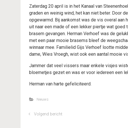
Zaterdag 20 april is in het Kanaal van Steenenho
graden en weinig wind, het kan niet beter. Door d
opgewarmd. Bij aankomst was de vis overal aan he
uit naar een made of een lekker piertje wat goed 
brasem gevangen. Herman Verhoef was de gelukk
met een paar mooie brasems bleef de weegschaa
winnaar mee. Familielid Gijs Verhoef lootte midd
dame, Wies Vroegh, wist ook een aantal mooie v
Jammer dat veel vissers maar enkele visjes wiste
bloemetjes gezet en was er voor iedereen een le
Herman van harte gefeliciteerd.
Nieuws
Volgend bericht