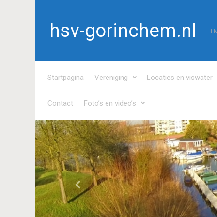
Spring naar de hoofdinhoud
hsv-gorinchem.nl
He
Startpagina
Vereniging
Locaties en viswater
Contact
Foto’s en video’s
Vorige