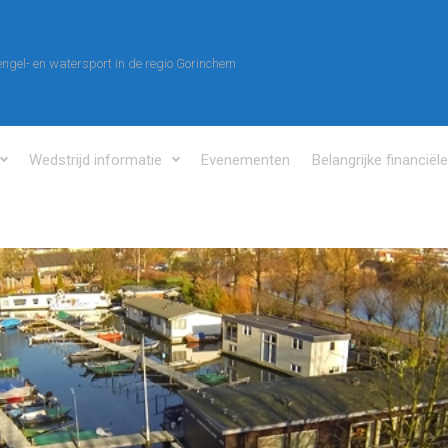
ngel- en watersport in de regio Gorinchem
Wedstrijd informatie
Evenementen
Belangrijke financiël