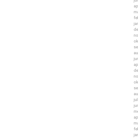
ju
ap
ma
fe
ja
de
no
ok
se
au
ju
ap
de
no
ok
se
au
ju
ju
me
ap
ma
fe
ja