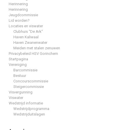
Herinnering
Herinnering
Jeugdcommissie
Lid worden?
Locaties en viswater
Clubhuis “De Ark”
Haven Kaliwaal
Haven Zwanenwater
Meiden met stalen zenuwen
Privacybeleid HSV Gorinchem
Startpagina
Vereniging
Barcommissie
Bestuur
Concourscommissie
Steigercommissie
Visvergunning
Viswater
Wedstrijd informatie
Wedstrijdprogramma
Wedstrijduitslagen