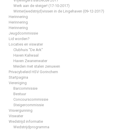
Vrijwilligers Barbecue 2017
Werk aan de steiger! (17-10-2017)
Winter(wedstrijd)vissen in de Lingehaven (09-12-2017)
Herinnering
Herinnering
Herinnering
Jeugdcommissie
Lid worden?
Locaties en viswater
Clubhuis “De Ark”
Haven Kaliwaal
Haven Zwanenwater
Meiden met stalen zenuwen
Privacybeleid HSV Gorinchem
Startpagina
Vereniging
Barcommissie
Bestuur
Concourscommissie
Steigercommissie
Visvergunning
Viswater
Wedstrijd informatie
Wedstrijdprogramma