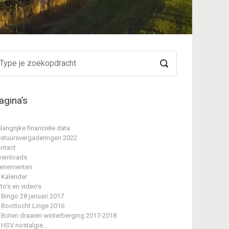
agina’s
langrijke financiële data
stuursvergaderingen 2022
ntact
ownloads
enementen
Kalender
to’s en video’s
Bingo 28 januari 2017
Boottocht Linge 2016
Boten draaien winterberging 2017-2018
HSV nostalgie…