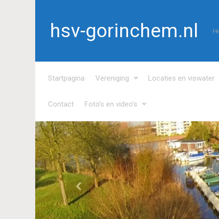
Spring naar de hoofdinhoud
hsv-gorinchem.nl
He
Startpagina
Vereniging
Locaties en viswater
Contact
Foto’s en video’s
Vorige