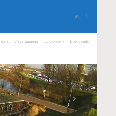
e data
Visvergunning
Lid worden?
Downloads
Volgende