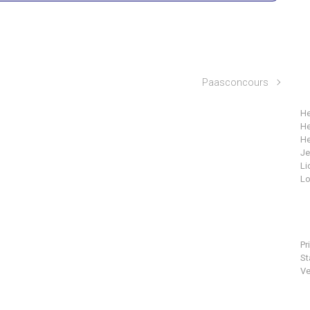
Paasconcours
He
He
He
J
Li
Lo
Pr
St
Ve