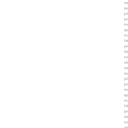
se
au
ju
ju
me
ap
ma
fe
ja
de
no
ok
se
au
ju
ju
me
ap
ma
fe
ja
de
no
ok