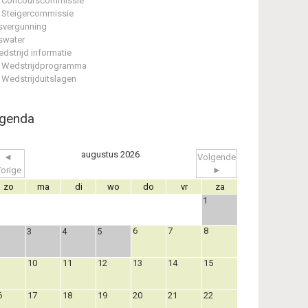
Concourscommissie
Steigercommissie
svergunning
swater
dstrijd informatie
Wedstrijdprogramma
Wedstrijduitslagen
genda
augustus 2026
◄
Volgende
orige
►
zo
ma
di
wo
do
vr
za
1
6
7
8
3
4
5
10
11
12
13
14
15
6
17
18
19
20
21
22