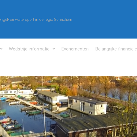
ngel- en watersport in de regio Gorinchem
Wedstrijd informatie
Evenementen
Belangrijke financiël