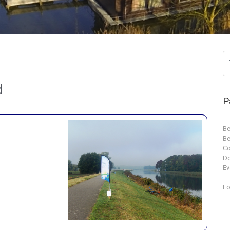
d
P
Be
Be
Co
D
Ev
Fo