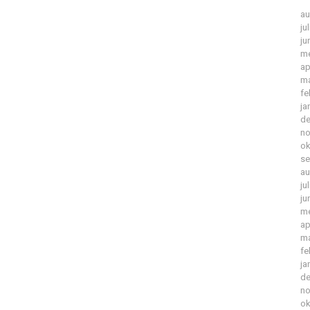
au
ju
ju
me
ap
ma
fe
ja
de
no
ok
se
au
ju
ju
me
ap
ma
fe
ja
de
no
ok