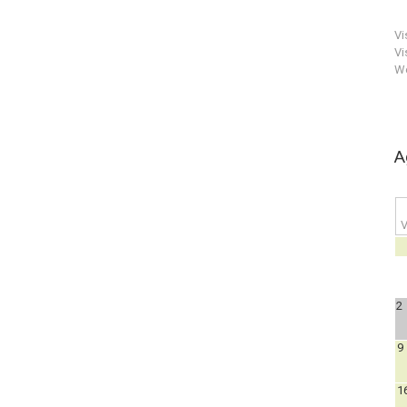
Vi
Vi
We
A
V
2
9
1