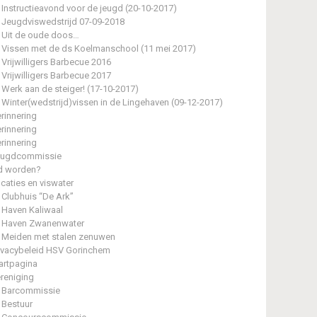
Instructieavond voor de jeugd (20-10-2017)
Jeugdviswedstrijd 07-09-2018
Uit de oude doos…
Vissen met de ds Koelmanschool (11 mei 2017)
Vrijwilligers Barbecue 2016
Vrijwilligers Barbecue 2017
Werk aan de steiger! (17-10-2017)
Winter(wedstrijd)vissen in de Lingehaven (09-12-2017)
rinnering
rinnering
rinnering
eugdcommissie
d worden?
caties en viswater
Clubhuis “De Ark”
Haven Kaliwaal
Haven Zwanenwater
Meiden met stalen zenuwen
ivacybeleid HSV Gorinchem
artpagina
reniging
Barcommissie
Bestuur