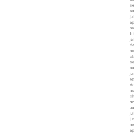
se
au
ju
ap
ma
fe
ja
de
no
ok
se
au
ju
ap
de
no
ok
se
au
ju
ju
me
ap