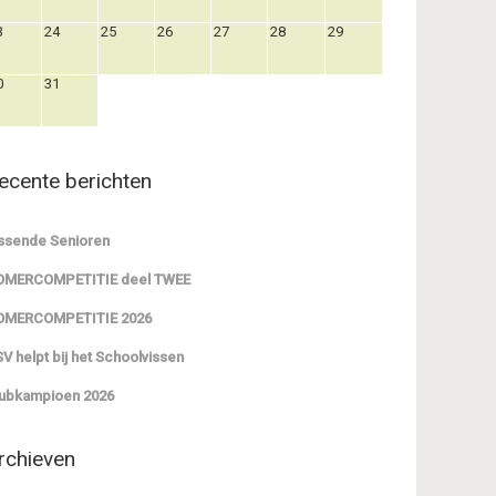
3
24
25
26
27
28
29
0
31
ecente berichten
ssende Senioren
OMERCOMPETITIE deel TWEE
OMERCOMPETITIE 2026
V helpt bij het Schoolvissen
ubkampioen 2026
rchieven