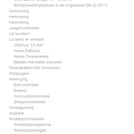
Winter(wedstrijd)vissen in de Lingehaven (09-12-2017)
Herinnering
Herinnering
Herinnering
Jeugdcommissie
Lid worden?
Locaties en viswater
Clubhuis “De Ark”
Haven Kaliwaal
Haven Zwanenwater
Meiden met stalen zenuwen
Privacybeleid HSV Gorinchem
Startpagina
Vereniging
Barcommissie
Bestuur
Concourscommissie
Steigercommissie
Visvergunning
Viswater
Wedstrijd informatie
Wedstrijdprogramma
Wedstrijduitslagen