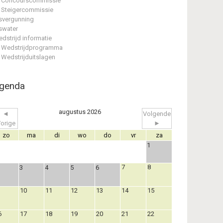
Concourscommissie
Steigercommissie
svergunning
swater
dstrijd informatie
Wedstrijdprogramma
Wedstrijduitslagen
genda
augustus 2026
◄
Volgende
orige
►
zo
ma
di
wo
do
vr
za
1
7
8
3
4
5
6
10
11
12
13
14
15
6
17
18
19
20
21
22