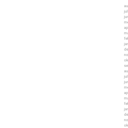
au
ju
ju
me
ap
ma
fe
ja
de
no
ok
se
au
ju
ju
me
ap
ma
fe
ja
de
no
ok