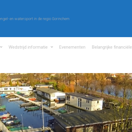
ngel- en watersport in de regio Gorinchem
Wedstrijd informatie
Evenementen
Belangrijke financiël