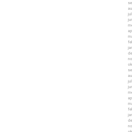
se
au
ju
ju
me
ap
ma
fe
ja
de
no
ok
se
au
ju
ju
me
ap
ma
fe
ja
de
no
ok