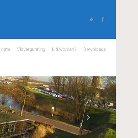
e data
Visvergunning
Lid worden?
Downloads
Volgende