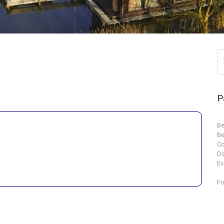
P
Be
Be
Co
D
Ev
Fo