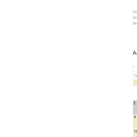
Vi
Vi
We
A
V
2
9
1