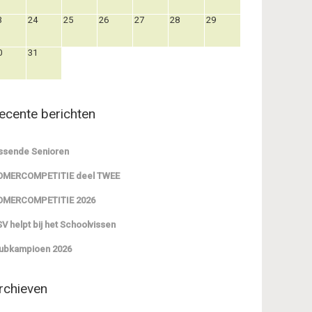
3
24
25
26
27
28
29
0
31
ecente berichten
ssende Senioren
OMERCOMPETITIE deel TWEE
OMERCOMPETITIE 2026
V helpt bij het Schoolvissen
ubkampioen 2026
rchieven