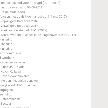
Instructieavond voor de jeugd (20-10-2017)
Jeugdviswedstrijd 07-09-2018
Uit de oude doos…
Vissen met de ds Koelmanschool (11 mei 2017)
Vrijwilligers Barbecue 2016
Vrijwilligers Barbecue 2017
Werk aan de steiger! (17-10-2017)
Winter(wedstrijd)vissen in de Lingehaven (09-12-2017)
rinnering
rinnering
rinnering
eugdcommissie
d worden?
caties en viswater
Clubhuis “De Ark”
Haven Kaliwaal
Haven Zwanenwater
Meiden met stalen zenuwen
ivacybeleid HSV Gorinchem
artpagina
reniging
Barcommissie
Bestuur