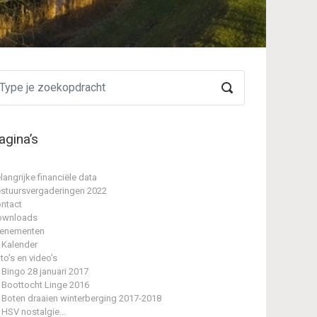
agina’s
langrijke financiële data
stuursvergaderingen 2022
ntact
ownloads
enementen
Kalender
to’s en video’s
Bingo 28 januari 2017
Boottocht Linge 2016
Boten draaien winterberging 2017-2018
HSV nostalgie…