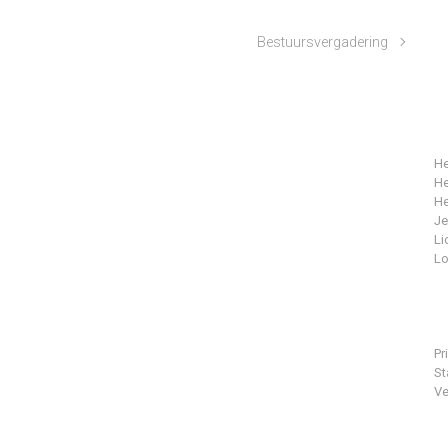
Bestuursvergadering
He
He
He
J
Li
Lo
Pr
St
Ve