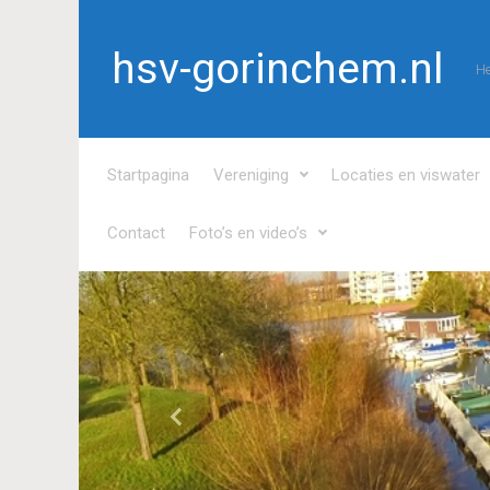
Spring naar de hoofdinhoud
hsv-gorinchem.nl
He
Startpagina
Vereniging
Locaties en viswater
Contact
Foto’s en video’s
Vorige