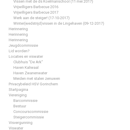
Vissen met de ds Koelmanschool (11 mei 2017)
Vrijwilligers Barbecue 2016
Vrijwilligers Barbecue 2017
Werk aan de steiger! (17-10-2017)
Winter(wedstrijd)vissen in de Lingehaven (09-12-2017)
Herinnering
Herinnering
Herinnering
Jeugdcommissie
Lid worden?
Locaties en viswater
Clubhuis “De Ark”
Haven Kaliwaal
Haven Zwanenwater
Meiden met stalen zenuwen
Privacybeleid HSV Gorinchem
Startpagina
Vereniging
Barcommissie
Bestuur
Concourscommissie
Steigercommissie
Visvergunning
Viswater