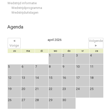
Wedstrijd informatie
Wedstrijdprogramma
Wedstrijduitslagen
Agenda
april 2026
◄
Volgende
Vorige
►
zo
ma
di
wo
do
vr
za
1
2
3
4
5
6
7
8
9
10
11
12
13
14
15
16
17
18
19
20
21
22
23
24
25
26
27
28
29
30