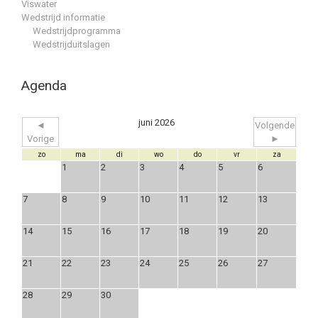
Viswater
Wedstrijd informatie
Wedstrijdprogramma
Wedstrijduitslagen
Agenda
juni 2026
◄
Volgende
Vorige
►
zo
ma
di
wo
do
vr
za
1
2
3
4
5
6
7
8
9
10
11
12
13
14
15
16
17
18
19
20
21
22
23
24
25
26
27
28
29
30