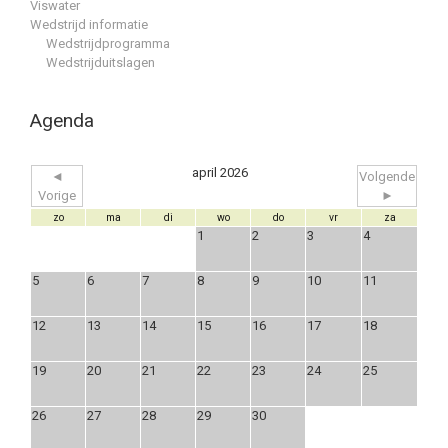
Viswater
Wedstrijd informatie
Wedstrijdprogramma
Wedstrijduitslagen
Agenda
april 2026
◄
Volgende
Vorige
►
zo
ma
di
wo
do
vr
za
1
2
3
4
5
6
7
8
9
10
11
12
13
14
15
16
17
18
19
20
21
22
23
24
25
26
27
28
29
30