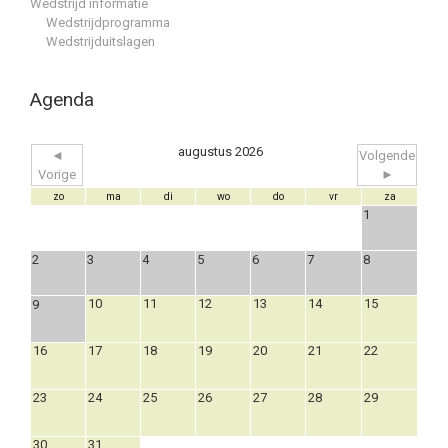
Wedstrijd informatie
Wedstrijdprogramma
Wedstrijduitslagen
Agenda
augustus 2026
◄
Volgende
Vorige
►
zo
ma
di
wo
do
vr
za
1
2
3
4
5
6
7
8
10
11
12
13
14
15
9
16
17
18
19
20
21
22
23
24
25
26
27
28
29
30
31