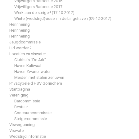
Vrijwilligers Barbecue 2016
Vrijwilligers Barbecue 2017
Werk aan de steiger! (17-10-2017)
Winter(wedstrijd)vissen in de Lingehaven (09-12-2017)
Herinnering
Herinnering
Herinnering
Jeugdcommissie
Lid worden?
Locaties en viswater
Clubhuis “De Ark”
Haven Kaliwaal
Haven Zwanenwater
Meiden met stalen zenuwen
Privacybeleid HSV Gorinchem
Startpagina
Vereniging
Barcommissie
Bestuur
Concourscommissie
Steigercommissie
Visvergunning
Viswater
Wedstrijd informatie