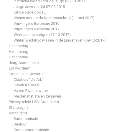
Instructieavond voor de jeugd (20-10-2017)
Jeugdviswedstrijd 07-09-2018
Uit de oude doos…
Vissen met de ds Koelmanschool (11 mei 2017)
Vrijwilligers Barbecue 2016
Vrijwilligers Barbecue 2017
Werk aan de steiger! (17-10-2017)
Winter(wedstrijd)vissen in de Lingehaven (09-12-2017)
Herinnering
Herinnering
Herinnering
Jeugdcommissie
Lid worden?
Locaties en viswater
Clubhuis “De Ark”
Haven Kaliwaal
Haven Zwanenwater
Meiden met stalen zenuwen
Privacybeleid HSV Gorinchem
Startpagina
Vereniging
Barcommissie
Bestuur
Concourscommissie