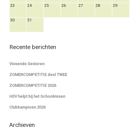
23
24
25
26
27
28
29
30
31
Recente berichten
Vissende Senioren
ZOMERCOMPETITIE deel TWEE
ZOMERCOMPETITIE 2026
HSV helpt bij het Schoolvissen
Clubkampioen 2026
Archieven