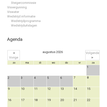
Steigercommissie
Visvergunning
Viswater
Wedstrijd informatie
Wedstrijdprogramma
Wedstrijduitslagen
Agenda
augustus 2026
◄
Volgende
Vorige
►
zo
ma
di
wo
do
vr
za
1
7
8
2
3
4
5
6
9
10
11
12
13
14
15
16
17
18
19
20
21
22