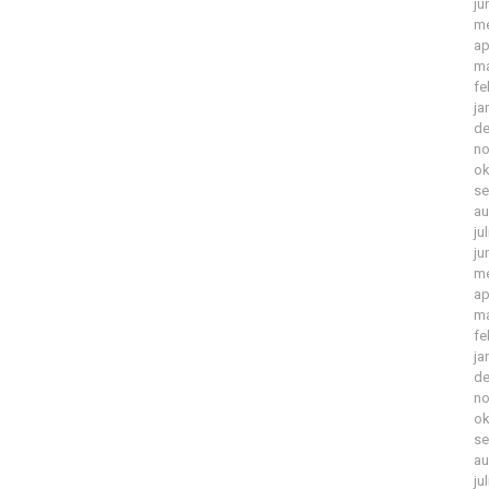
ju
me
ap
ma
fe
ja
de
no
ok
se
au
ju
ju
me
ap
ma
fe
ja
de
no
ok
se
au
ju