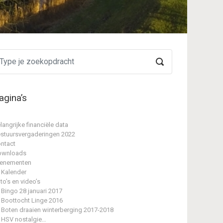
agina’s
langrijke financiële data
stuursvergaderingen 2022
ntact
ownloads
enementen
Kalender
to’s en video’s
Bingo 28 januari 2017
Boottocht Linge 2016
Boten draaien winterberging 2017-2018
HSV nostalgie…