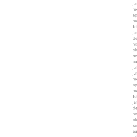
ju
me
ap
ma
fe
ja
de
no
ok
se
au
ju
ju
me
ap
ma
fe
ja
de
no
ok
se
au