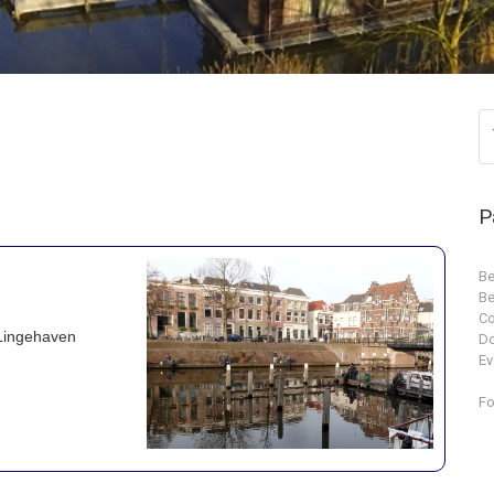
P
Be
Be
Co
 Lingehaven
D
Ev
Fo