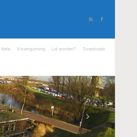
e data
Visvergunning
Lid worden?
Downloads
Volgende