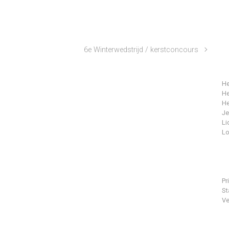
6e Winterwedstrijd / kerstconcours
He
He
He
J
Li
Lo
Pr
St
Ve