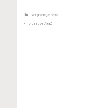
Niet gecategoriseerd
3 daagse Dag2