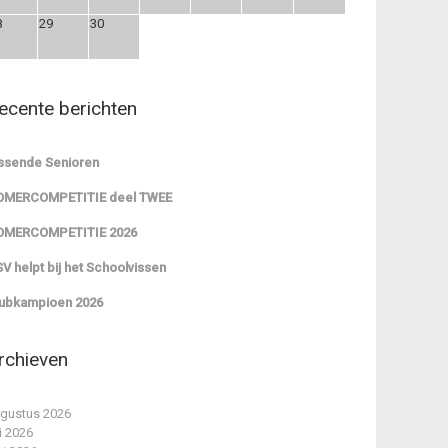
8
29
30
ecente berichten
ssende Senioren
OMERCOMPETITIE deel TWEE
OMERCOMPETITIE 2026
V helpt bij het Schoolvissen
ubkampioen 2026
rchieven
gustus 2026
li 2026