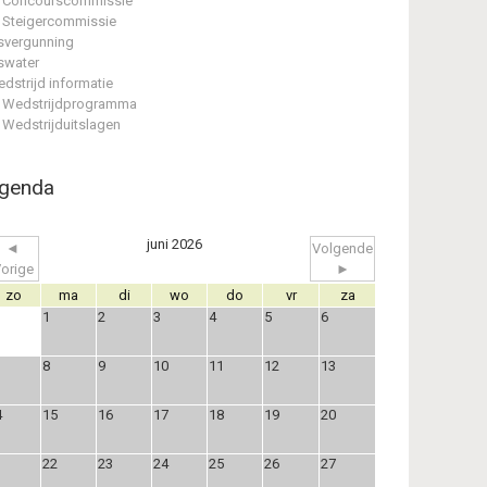
Concourscommissie
Steigercommissie
svergunning
swater
dstrijd informatie
Wedstrijdprogramma
Wedstrijduitslagen
genda
juni 2026
◄
Volgende
orige
►
zo
ma
di
wo
do
vr
za
1
2
3
4
5
6
8
9
10
11
12
13
4
15
16
17
18
19
20
1
22
23
24
25
26
27