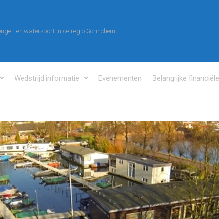
ngel- en watersport in de regio Gorinchem
Wedstrijd informatie
Evenementen
Belangrijke financiël