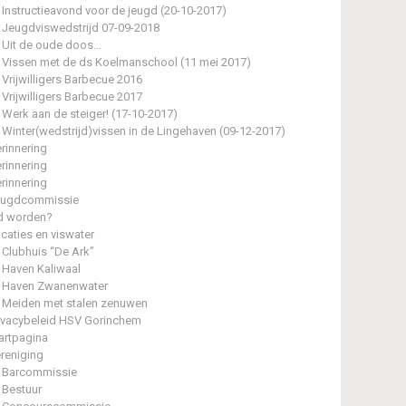
Instructieavond voor de jeugd (20-10-2017)
Jeugdviswedstrijd 07-09-2018
Uit de oude doos…
Vissen met de ds Koelmanschool (11 mei 2017)
Vrijwilligers Barbecue 2016
Vrijwilligers Barbecue 2017
Werk aan de steiger! (17-10-2017)
Winter(wedstrijd)vissen in de Lingehaven (09-12-2017)
rinnering
rinnering
rinnering
eugdcommissie
d worden?
caties en viswater
Clubhuis “De Ark”
Haven Kaliwaal
Haven Zwanenwater
Meiden met stalen zenuwen
ivacybeleid HSV Gorinchem
artpagina
reniging
Barcommissie
Bestuur