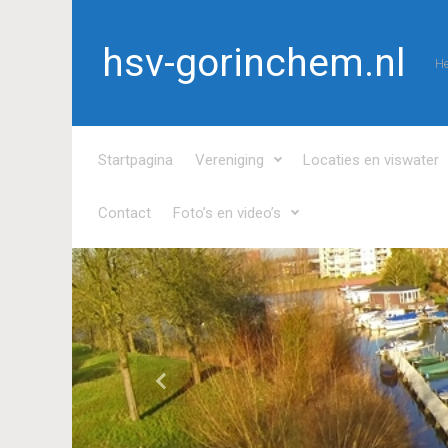
Spring naar de hoofdinhoud
hsv-gorinchem.nl
He
Startpagina
Vereniging
Locaties en viswater
Contact
Foto’s en video’s
Vorige