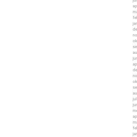
ju
ap
ma
fe
ja
de
no
ok
se
au
ju
ap
de
no
ok
se
au
ju
ju
me
ap
ma
fe
ja