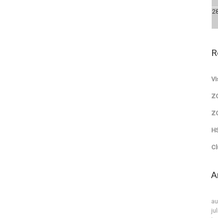
2
R
Vi
Z
Z
HS
Cl
A
au
ju