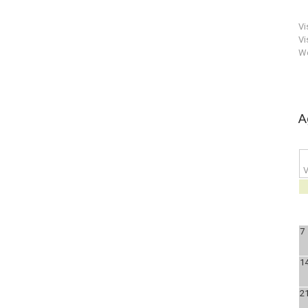
Vi
Vi
We
A
V
7
1
2